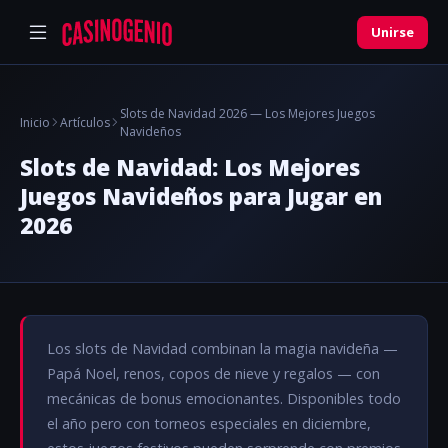
Unirse
Slots de Navidad 2026 — Los Mejores Juegos
Inicio
Artículos
Navideños
Slots de Navidad: Los Mejores
Juegos Navideños para Jugar en
2026
Los slots de Navidad combinan la magia navideña —
Papá Noel, renos, copos de nieve y regalos — con
mecánicas de bonus emocionantes. Disponibles todo
el año pero con torneos especiales en diciembre,