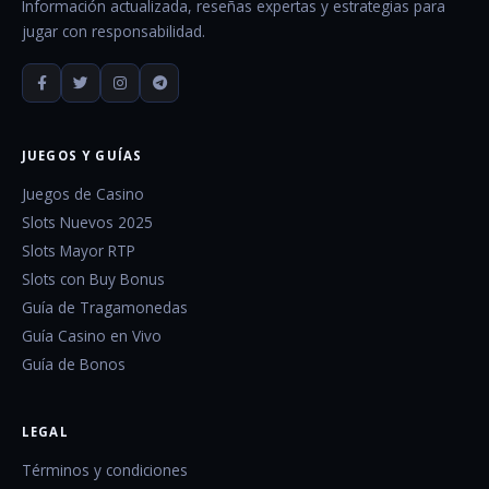
Información actualizada, reseñas expertas y estrategias para
jugar con responsabilidad.
JUEGOS Y GUÍAS
Juegos de Casino
Slots Nuevos 2025
Slots Mayor RTP
Slots con Buy Bonus
Guía de Tragamonedas
Guía Casino en Vivo
Guía de Bonos
LEGAL
Términos y condiciones