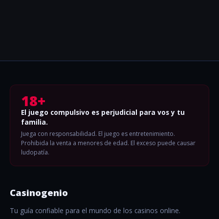
18+
El juego compulsivo es perjudicial para vos y tu
familia.
Juega con responsabilidad. El juego es entretenimiento.
Prohibida la venta a menores de edad. El exceso puede causar
ludopatía.
Casinogenio
Tu guía confiable para el mundo de los casinos online.