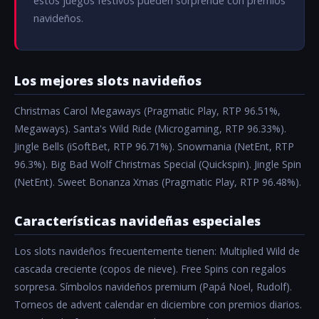
estos juegos festivos pueden sorprende con premios
navideños.
Los mejores slots navideños
Christmas Carol Megaways (Pragmatic Play, RTP 96.51%,
Megaways). Santa's Wild Ride (Microgaming, RTP 96.33%).
Jingle Bells (iSoftBet, RTP 96.71%). Snowmania (NetEnt, RTP
96.3%). Big Bad Wolf Christmas Special (Quickspin). Jingle Spin
(NetEnt). Sweet Bonanza Xmas (Pragmatic Play, RTP 96.48%).
Características navideñas especiales
Los slots navideños frecuentemente tienen: Multiplied Wild de
cascada creciente (copos de nieve). Free Spins con regalos
sorpresa. Símbolos navideños premium (Papá Noel, Rudolf).
Torneos de advent calendar en diciembre con premios diarios.