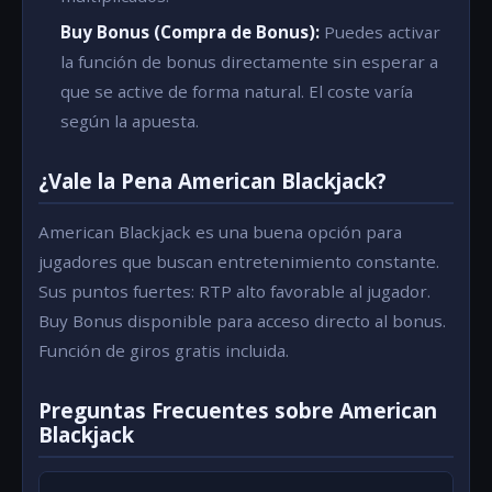
Buy Bonus (Compra de Bonus):
Puedes activar
la función de bonus directamente sin esperar a
que se active de forma natural. El coste varía
según la apuesta.
¿Vale la Pena American Blackjack?
American Blackjack es una buena opción para
jugadores que buscan entretenimiento constante.
Sus puntos fuertes: RTP alto favorable al jugador.
Buy Bonus disponible para acceso directo al bonus.
Función de giros gratis incluida.
Preguntas Frecuentes sobre American
Blackjack