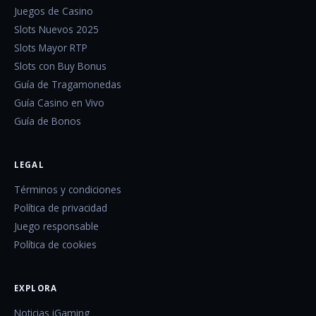
Juegos de Casino
Slots Nuevos 2025
Slots Mayor RTP
Slots con Buy Bonus
Guía de Tragamonedas
Guía Casino en Vivo
Guía de Bonos
LEGAL
Términos y condiciones
Política de privacidad
Juego responsable
Política de cookies
EXPLORA
Noticias iGaming