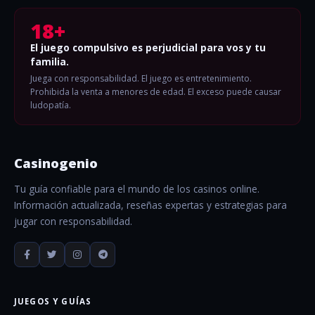
18+
El juego compulsivo es perjudicial para vos y tu
familia.
Juega con responsabilidad. El juego es entretenimiento.
Prohibida la venta a menores de edad. El exceso puede causar
ludopatía.
Casinogenio
Tu guía confiable para el mundo de los casinos online.
Información actualizada, reseñas expertas y estrategias para
jugar con responsabilidad.
JUEGOS Y GUÍAS