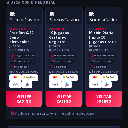
JUEGA CON DINERO REAL
WELCOME
FREESPINS
FREESPINS
Free Bet S/30 -
40 Jugadas
Misión Diaria:
Bono
Gratis por
Hasta 50
Bienvenida
Registro
Jugadas Gratis
JUEGOS
JUEGOS
JUEGOS
DISPONIBLES
DISPONIBLES
DISPONIBLES
Tragamonedas
Tragamonedas
Tragamonedas
Casino en vivo
Casino en vivo
Casino en vivo
Deportes
Deportes
Deportes
MÉTODOS DE PAGO
MÉTODOS DE PAGO
MÉTODOS DE PAGO
VISITAR
VISITAR
VISITAR
CASINO
CASINO
CASINO
Modo demo gratuito — sin registro ni depósito