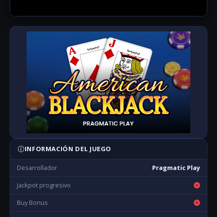
INFORMACIÓN DEL JUEGO
Desarrollador
Pragmatic Play
Jackpot progresivo
Buy Bonus