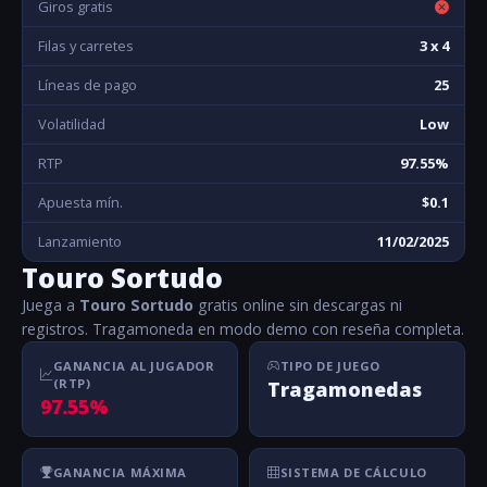
Giros gratis
Filas y carretes
3 x 4
Líneas de pago
25
Volatilidad
Low
RTP
97.55%
Apuesta mín.
$0.1
Lanzamiento
11/02/2025
Touro Sortudo
Juega a
Touro Sortudo
gratis online sin descargas ni
registros. Tragamoneda en modo demo con reseña completa.
GANANCIA AL JUGADOR
TIPO DE JUEGO
(RTP)
Tragamonedas
97.55%
GANANCIA MÁXIMA
SISTEMA DE CÁLCULO