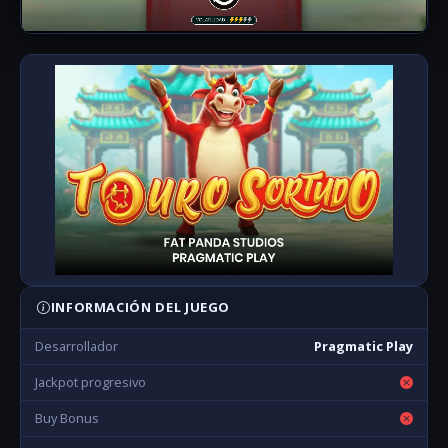
INFORMACIÓN DEL JUEGO
Desarrollador
Pragmatic Play
Jackpot progresivo
Buy Bonus