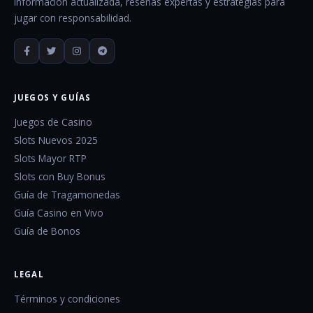
Información actualizada, reseñas expertas y estrategias para
jugar con responsabilidad.
JUEGOS Y GUÍAS
Juegos de Casino
Slots Nuevos 2025
Slots Mayor RTP
Slots con Buy Bonus
Guía de Tragamonedas
Guía Casino en Vivo
Guía de Bonos
LEGAL
Términos y condiciones