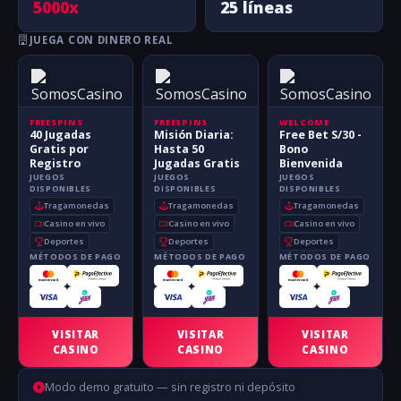
5000x
25 líneas
JUEGA CON DINERO REAL
FREESPINS
FREESPINS
WELCOME
40 Jugadas
Misión Diaria:
Free Bet S/30 -
Gratis por
Hasta 50
Bono
Registro
Jugadas Gratis
Bienvenida
JUEGOS
JUEGOS
JUEGOS
DISPONIBLES
DISPONIBLES
DISPONIBLES
Tragamonedas
Tragamonedas
Tragamonedas
Casino en vivo
Casino en vivo
Casino en vivo
Deportes
Deportes
Deportes
MÉTODOS DE PAGO
MÉTODOS DE PAGO
MÉTODOS DE PAGO
VISITAR
VISITAR
VISITAR
CASINO
CASINO
CASINO
Modo demo gratuito — sin registro ni depósito