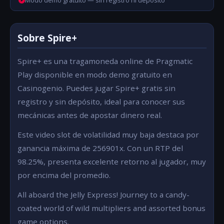
Modo demo gratuito — sin registro ni depósito
Sobre Spire+
Spire+ es una tragamoneda online de Pragmatic
Play disponible en modo demo gratuito en
Casinogenio. Puedes jugar Spire+ gratis sin
registro y sin depósito, ideal para conocer sus
mecánicas antes de apostar dinero real.
Este video slot de volatilidad muy baja destaca por
ganancia máxima de 256901x. Con un RTP del
98.25%, presenta excelente retorno al jugador, muy
por encima del promedio.
All aboard the Jelly Express! Journey to a candy-
coated world of wild multipliers and assorted bonus
game options.