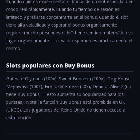
Cuando quieres experimentar el bonus de un slot específico en
modo real rápidamente. Cuando tu tiempo de sesión es
limitado y prefieres concentrarte en el bonus. Cuando el slot
tiene alta volatilidad y esperar el bonus orgánicamente
requiere mucho presupuesto. NO tiene sentido matemático vs
jugar orgánicamente — el valor esperado es prácticamente el
mismo.
Slots populares con Buy Bonus
Gates of Olympus (100x), Sweet Bonanza (100x), Dog House
Megaways (100x), Fire Joker Freeze (50x), Dead or Alive 2 (no
tiene Buy Bonus — esto aumenta su popularidad para los
puristas). Nota: la función Buy Bonus está prohibida en UK
(UKGC). Los jugadores del Reino Unido no tienen acceso a
esta función.