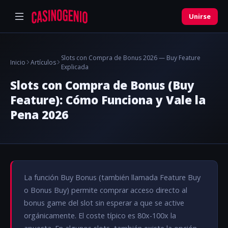
Unirse
Slots con Compra de Bonus 2026 — Buy Feature
Inicio
Artículos
Explicada
Slots con Compra de Bonus (Buy
Feature): Cómo Funciona y Vale la
Pena 2026
La función Buy Bonus (también llamada Feature Buy
o Bonus Buy) permite comprar acceso directo al
bonus game del slot sin esperar a que se active
orgánicamente. El coste típico es 80x-100x la