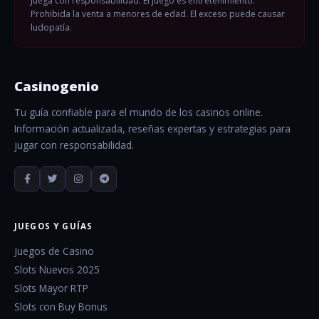
Juega con responsabilidad. El juego es entretenimiento.
Prohibida la venta a menores de edad. El exceso puede causar
ludopatía.
Casinogenio
Tu guía confiable para el mundo de los casinos online.
Información actualizada, reseñas expertas y estrategias para
jugar con responsabilidad.
JUEGOS Y GUÍAS
Juegos de Casino
Slots Nuevos 2025
Slots Mayor RTP
Slots con Buy Bonus