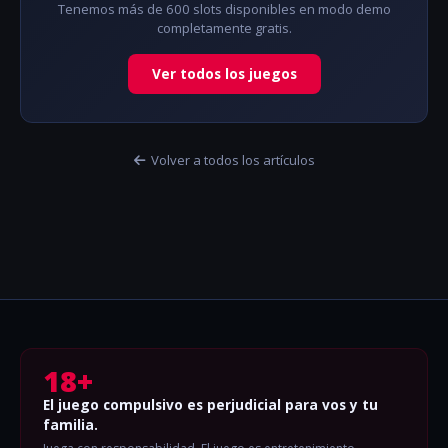
Tenemos más de 600 slots disponibles en modo demo
completamente gratis.
Ver todos los juegos
Volver a todos los artículos
18+
El juego compulsivo es perjudicial para vos y tu
familia.