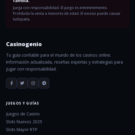
familia.
Juega con responsabilidad. El juego es entretenimiento.
Prohibida la venta a menores de edad. El exceso puede causar
ludopatía.
Casinogenio
Tu guía confiable para el mundo de los casinos online.
Información actualizada, reseñas expertas y estrategias para
jugar con responsabilidad.
JUEGOS Y GUÍAS
Juegos de Casino
Slots Nuevos 2025
Slots Mayor RTP