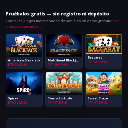
Pruébalos gratis — sin registro ni depósito
Todos los juegos mencionados disponibles en demo gratuita.
Ver
slots con cascadas →
Baccarat
American Blackjack
Multihand Blackjack
RTP 98.94%%
RTP 99.60%%
RTP 99.51%%
Spire+
Touro Sortudo
Sweet Craze
RTP 98.25%%
RTP 97.55%%
RTP 97.54%%