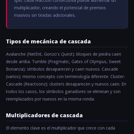
spin: cada reacción consecutiva puede aumentar un
multiplicador, creando el potencial de premios
masivos sin tiradas adicionales.
Tipos de mecánica de cascada
Avalanche (NetEnt, Gonzo's Quest): bloques de piedra caen
desde arriba. Tumble (Pragmatic, Gates of Olympus, Sweet
Bonanza): símbolos desaparecen y caen nuevos. Cascade
(varios): mismo concepto con terminología diferente. Cluster-
Cascade (Reactoonz): clusters desaparecen y nuevos caen. En
todos los casos, los símbolos ganadores se eliminan y son
reemplazados por nuevos en la misma ronda.
Multiplicadores de cascada
El elemento clave es el multiplicador que crece con cada