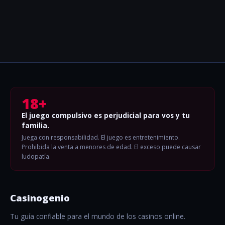
18+
El juego compulsivo es perjudicial para vos y tu
familia.
Juega con responsabilidad. El juego es entretenimiento.
Prohibida la venta a menores de edad. El exceso puede causar
ludopatía.
Casinogenio
Tu guía confiable para el mundo de los casinos online.