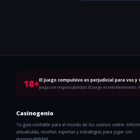
El juego compulsivo es perjudicial para vos y 
18+
Juega con responsabilidad. El juego es entretenimiento.
Casinogenio
Tu guía confiable para el mundo de los casinos online. Infor
actualizada, reseñas expertas y estrategias para jugar con
responsabilidad.