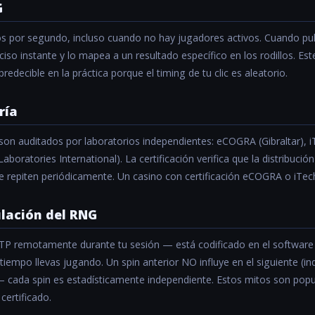
G
 por segundo, incluso cuando no hay jugadores activos. Cuando pulsa
so instante y lo mapea a un resultado específico en los rodillos. Est
edecible en la práctica porque el timing de tu clic es aleatorio.
ría
on auditados por laboratorios independientes: eCOGRA (Gibraltar), i
aboratories International). La certificación verifica que la distribuci
e repiten periódicamente. Un casino con certificación eCOGRA o iTec
ulación del RNG
RTP remotamente durante tu sesión — está codificado en el software c
iempo llevas jugando. Un spin anterior NO influye en el siguiente (ind
— cada spin es estadísticamente independiente. Estos mitos son po
ertificado.