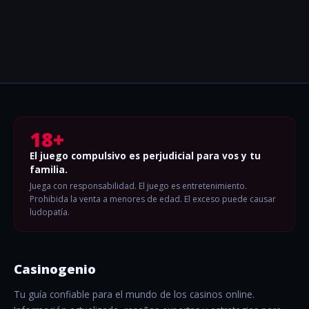
18+
El juego compulsivo es perjudicial para vos y tu
familia.
Juega con responsabilidad. El juego es entretenimiento.
Prohibida la venta a menores de edad. El exceso puede causar
ludopatía.
Casinogenio
Tu guía confiable para el mundo de los casinos online.