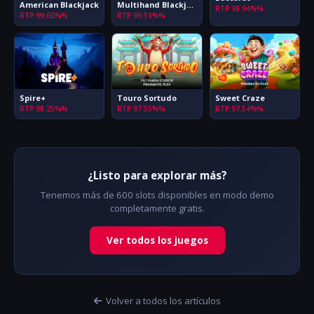
American Blackjack
Multihand Blackjack
RTP 98.94%%
RTP 99.60%%
RTP 99.51%%
Spire+
Touro Sortudo
Sweet Craze
RTP 98.25%%
RTP 97.55%%
RTP 97.54%%
¿Listo para explorar más?
Tenemos más de 600 slots disponibles en modo demo
completamente gratis.
Ver todos los juegos
Volver a todos los artículos