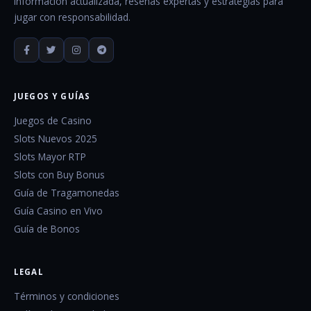
Información actualizada, reseñas expertas y estrategias para
jugar con responsabilidad.
JUEGOS Y GUÍAS
Juegos de Casino
Slots Nuevos 2025
Slots Mayor RTP
Slots con Buy Bonus
Guía de Tragamonedas
Guía Casino en Vivo
Guía de Bonos
LEGAL
Términos y condiciones