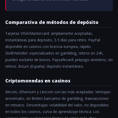
Comparativa de métodos de depósito
Tarjetas VISA/Mastercard: ampliamente aceptadas,
instantáneas para depósito, 3-5 días para retiro. PayPal:
disponible en casinos con licencia europea, rápido.
Skrill/Neteller: especializados en gambling, retiros en 24h,
pueden excluirte de bonos. Paysafecard: prepago anónimo, sin
retiros. Bizum (España): depósito instantáneo.
Criptomonedas en casinos
Bitcoin, Ethereum y Litecoin son las más aceptadas. Ventajas:
anonimato, sin límites bancarios de gambling, transacciones
en minutos. Desventajas: volatilidad del valor, no disponibles
en todos los casinos, curva de aprendizaje técnica. Los