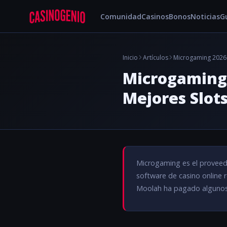
Comunidad
Casinos
Bonos
Noticias
G
Inicio
Artículos
Microgaming 2026 
Microgaming:
Mejores Slot
Microgaming es el proveedo
software de casino online r
Moolah ha pagado algunos d