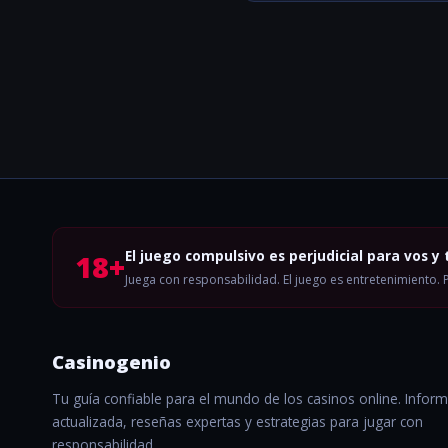
El juego compulsivo es perjudicial para vos y 
18+
Juega con responsabilidad. El juego es entretenimiento.
Casinogenio
Tu guía confiable para el mundo de los casinos online. Infor
actualizada, reseñas expertas y estrategias para jugar con
responsabilidad.