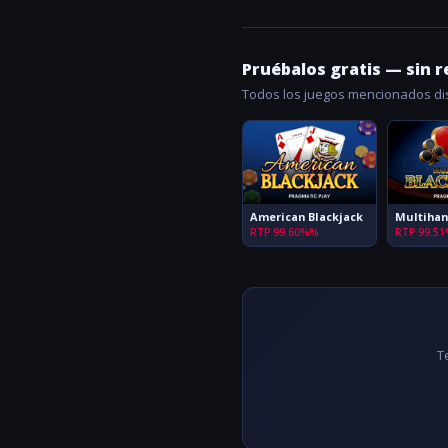
Pruébalos gratis — sin r
Todos los juegos mencionados di
American Blackjack
Multihan
RTP 99.60%%
RTP 99.5
T