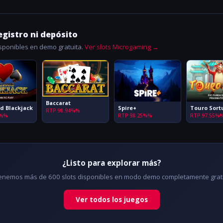
egistro ni depósito
sponibles en demo gratuita.
Ver slots Microgaming →
Baccarat
d Blackjack
Spire+
Touro Sort
RTP 98.94%%
1%%
RTP 98.25%%
RTP 97.55%
¿Listo para explorar más?
enemos más de 600 slots disponibles en modo demo completamente grati
Ver todos los juegos