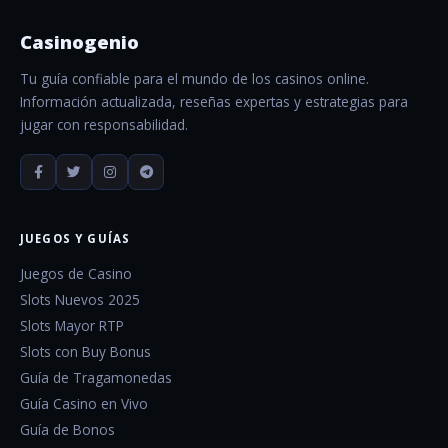
Casinogenio
Tu guía confiable para el mundo de los casinos online.
Información actualizada, reseñas expertas y estrategias para
jugar con responsabilidad.
JUEGOS Y GUÍAS
Juegos de Casino
Slots Nuevos 2025
Slots Mayor RTP
Slots con Buy Bonus
Guía de Tragamonedas
Guía Casino en Vivo
Guía de Bonos