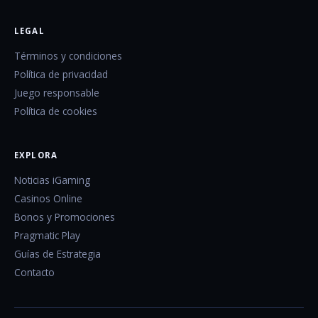
LEGAL
Términos y condiciones
Política de privacidad
Juego responsable
Política de cookies
EXPLORA
Noticias iGaming
Casinos Online
Bonos y Promociones
Pragmatic Play
Guías de Estrategia
Contacto