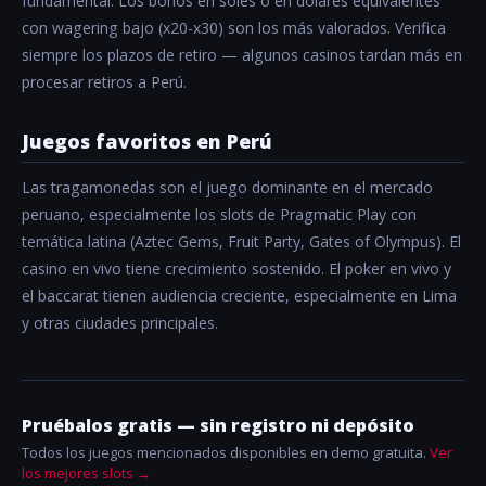
fundamental. Los bonos en soles o en dólares equivalentes
con wagering bajo (x20-x30) son los más valorados. Verifica
siempre los plazos de retiro — algunos casinos tardan más en
procesar retiros a Perú.
Juegos favoritos en Perú
Las tragamonedas son el juego dominante en el mercado
peruano, especialmente los slots de Pragmatic Play con
temática latina (Aztec Gems, Fruit Party, Gates of Olympus). El
casino en vivo tiene crecimiento sostenido. El poker en vivo y
el baccarat tienen audiencia creciente, especialmente en Lima
y otras ciudades principales.
Pruébalos gratis — sin registro ni depósito
Todos los juegos mencionados disponibles en demo gratuita.
Ver
los mejores slots →