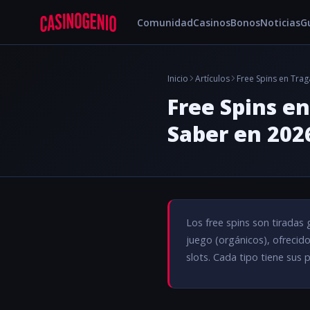
Comunidad
Casinos
Bonos
Noticias
G
Inicio
Artículos
Free Spins en Tr
Free Spins e
Saber en 202
Los free spins son tiradas
juego (orgánicos), ofreci
slots. Cada tipo tiene sus 