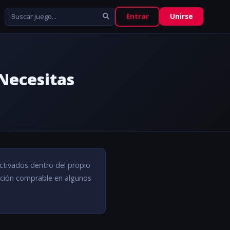
Entrar
Unirse
Buscar juego...
Necesitas
ctivados dentro del propio
nción comprable en algunos