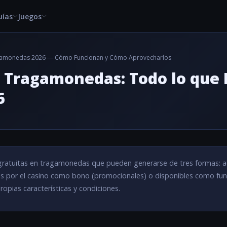
uías
Juegos
agamonedas 2026 — Cómo Funcionan y Cómo Aprovecharlos
n Tragamonedas: Todo lo que 
6
 gratuitas en tragamonedas que pueden generarse de tres formas: a
dos por el casino como bono (promocionales) o disponibles como fu
propias características y condiciones.