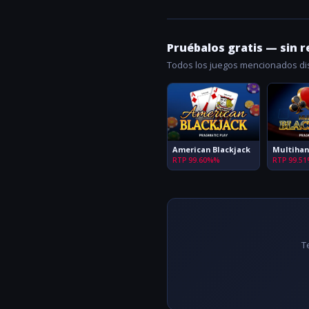
Pruébalos gratis — sin r
Todos los juegos mencionados di
American Blackjack
Multihan
RTP 99.60%%
RTP 99.5
T