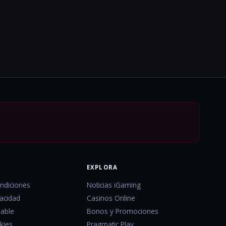
EXPLORA
ndiciones
Noticias iGaming
vacidad
Casinos Online
able
Bonos y Promociones
okies
Pragmatic Play