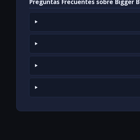
Preguntas Frecuentes sobre Bigger 