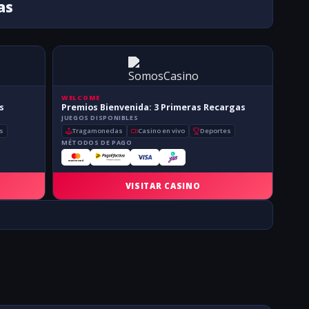
as
WELCOME
s
Premios Bienvenida: 3 Primeras Recargas
JUEGOS DISPONIBLES
s
Tragamonedas
Casino en vivo
Deportes
MÉTODOS DE PAGO
VISITAR CASINO