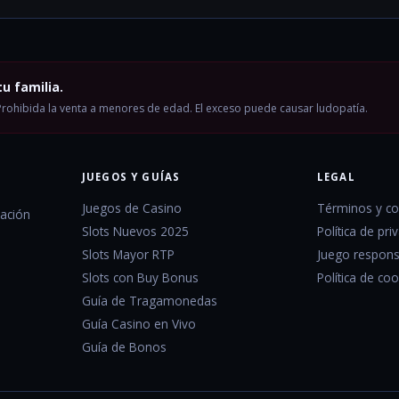
tu familia.
 Prohibida la venta a menores de edad. El exceso puede causar ludopatía.
JUEGOS Y GUÍAS
LEGAL
Juegos de Casino
Términos y co
mación
Slots Nuevos 2025
Política de pri
Slots Mayor RTP
Juego respons
Slots con Buy Bonus
Política de co
Guía de Tragamonedas
Guía Casino en Vivo
Guía de Bonos