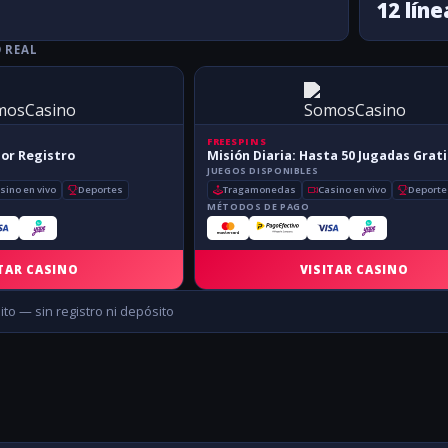
12 líne
 REAL
FREESPINS
por Registro
Misión Diaria: Hasta 50 Jugadas Grati
JUEGOS DISPONIBLES
sino en vivo
Deportes
Tragamonedas
Casino en vivo
Deporte
MÉTODOS DE PAGO
ITAR CASINO
VISITAR CASINO
o — sin registro ni depósito