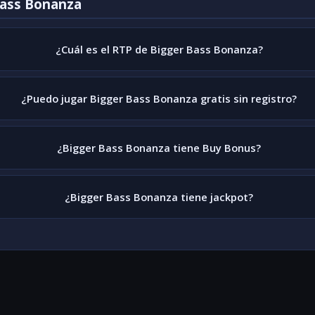
Bass Bonanza
¿Cuál es el RTP de Bigger Bass Bonanza?
¿Puedo jugar Bigger Bass Bonanza gratis sin registro?
¿Bigger Bass Bonanza tiene Buy Bonus?
¿Bigger Bass Bonanza tiene jackpot?