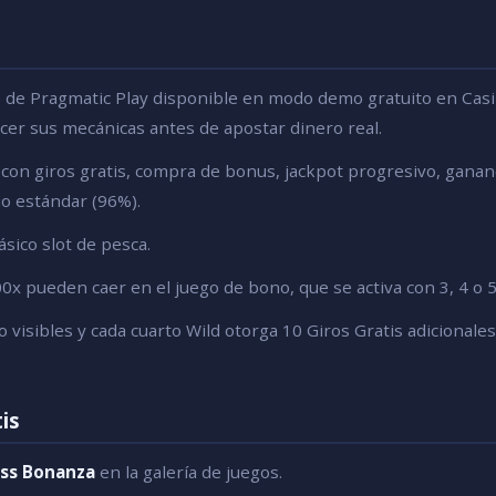
 de Pragmatic Play disponible en modo demo gratuito en Cas
nocer sus mecánicas antes de apostar dinero real.
nta con giros gratis, compra de bonus, jackpot progresivo, gan
o estándar (96%).
sico slot de pesca.
x pueden caer en el juego de bono, que se activa con 3, 4 o 5
 visibles y cada cuarto Wild otorga 10 Giros Gratis adicionale
is
ass Bonanza
en la galería de juegos.