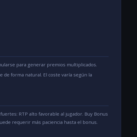
mularse para generar premios multiplicados.
 de forma natural. El coste varía según la
ertes: RTP alto favorable al jugador. Buy Bonus
 puede requerir más paciencia hasta el bonus.