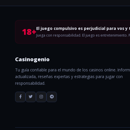
El juego compulsivo es perjudicial para vos y 
18+
Juega con responsabilidad. El juego es entretenimiento.
Casinogenio
Tu guía confiable para el mundo de los casinos online. Infor
actualizada, reseñas expertas y estrategias para jugar con
responsabilidad.