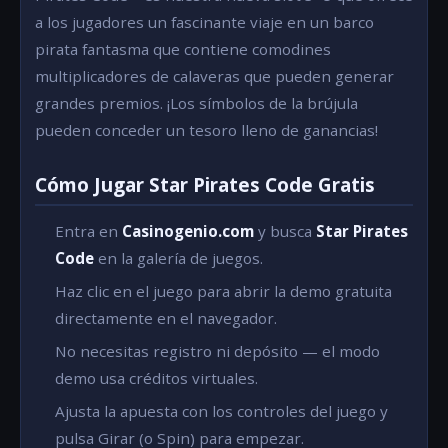
a los jugadores un fascinante viaje en un barco
pirata fantasma que contiene comodines
multiplicadores de calaveras que pueden generar
grandes premios. ¡Los símbolos de la brújula
pueden conceder un tesoro lleno de ganancias!
Cómo Jugar Star Pirates Code Gratis
Entra en
Casinogenio.com
y busca
Star Pirates
Code
en la galería de juegos.
Haz clic en el juego para abrir la demo gratuita
directamente en el navegador.
No necesitas registro ni depósito — el modo
demo usa créditos virtuales.
Ajusta la apuesta con los controles del juego y
pulsa Girar (o Spin) para empezar.