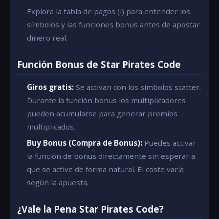
Explora la tabla de pagos (i) para entender los
símbolos y las funciones bonus antes de apostar
dinero real.
Función Bonus de Star Pirates Code
Giros gratis:
Se activan con los símbolos scatter.
Durante la función bonus los multiplicadores
pueden acumularse para generar premios
multiplicados.
Buy Bonus (Compra de Bonus):
Puedes activar
la función de bonus directamente sin esperar a
que se active de forma natural. El coste varía
según la apuesta.
¿Vale la Pena Star Pirates Code?