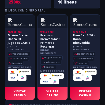
2500x
10 líneas
JUEGA CON DINERO REAL
FREESPINS
WELCOME
WELCOME
Misión Diaria:
Premios
Free Bet S/30 -
Hasta 50
Bienvenida: 3
Bono
Jugadas Gratis
Primeras
Bienvenida
Recargas
JUEGOS
JUEGOS
DISPONIBLES
DISPONIBLES
JUEGOS
DISPONIBLES
Tragamonedas
Tragamonedas
Tragamonedas
Casino en vivo
Casino en vivo
Casino en vivo
Deportes
Deportes
Deportes
MÉTODOS DE PAGO
MÉTODOS DE PAGO
MÉTODOS DE PAGO
VISITAR
VISITAR
VISITAR
CASINO
CASINO
CASINO