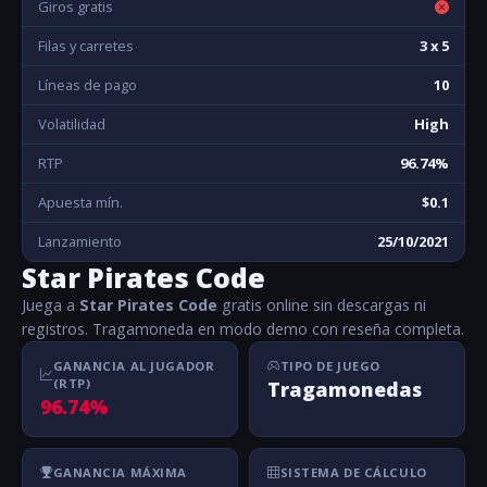
Giros gratis
Filas y carretes
3 x 5
Líneas de pago
10
Volatilidad
High
RTP
96.74%
Apuesta mín.
$0.1
Lanzamiento
25/10/2021
Star Pirates Code
Juega a
Star Pirates Code
gratis online sin descargas ni
registros. Tragamoneda en modo demo con reseña completa.
GANANCIA AL JUGADOR
TIPO DE JUEGO
(RTP)
Tragamonedas
96.74%
GANANCIA MÁXIMA
SISTEMA DE CÁLCULO