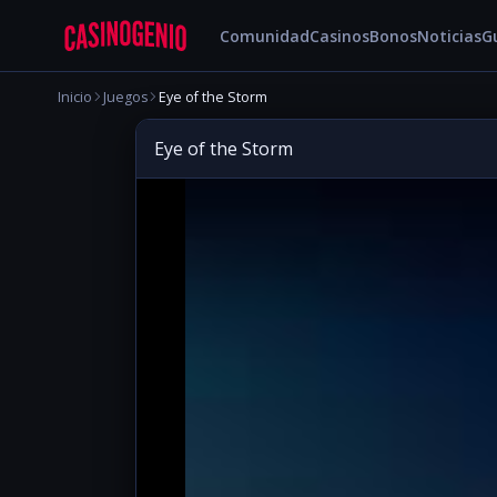
Comunidad
Casinos
Bonos
Noticias
G
Inicio
Juegos
Eye of the Storm
Eye of the Storm