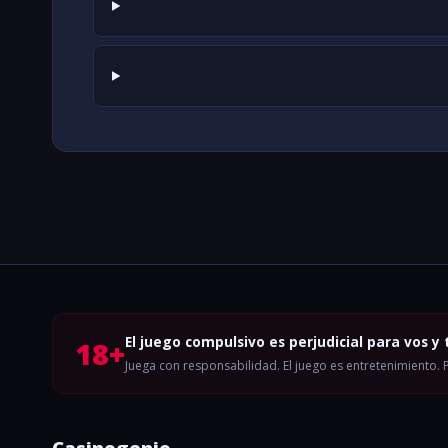
El juego compulsivo es perjudicial para vos y 
18+
Juega con responsabilidad. El juego es entretenimiento.
Casinogenio