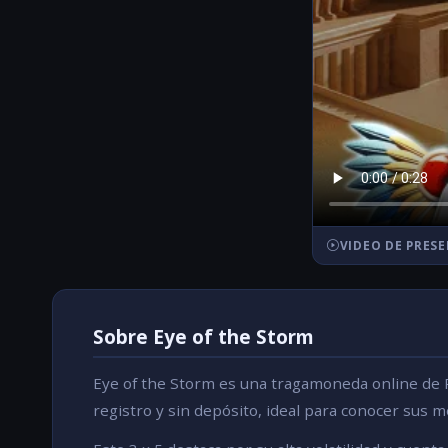
VIDEO DE PRES
Sobre Eye of the Storm
Eye of the Storm es una tragamoneda online de P
registro y sin depósito, ideal para conocer sus m