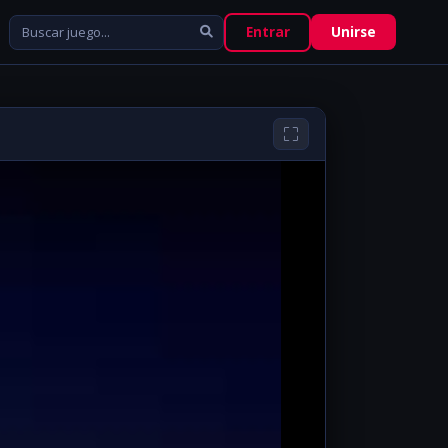
Entrar
Unirse
Buscar juego...