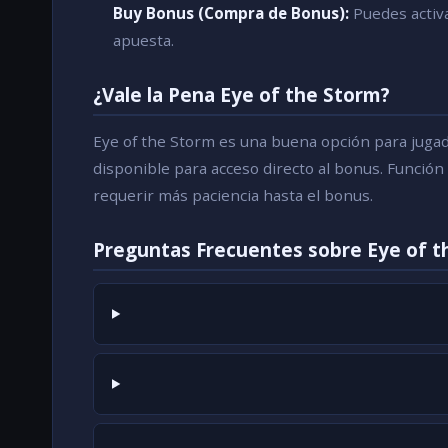
Buy Bonus (Compra de Bonus):
Puedes activa
apuesta.
¿Vale la Pena Eye of the Storm?
Eye of the Storm es una buena opción para jugad
disponible para acceso directo al bonus. Función 
requerir más paciencia hasta el bonus.
Preguntas Frecuentes sobre Eye of t