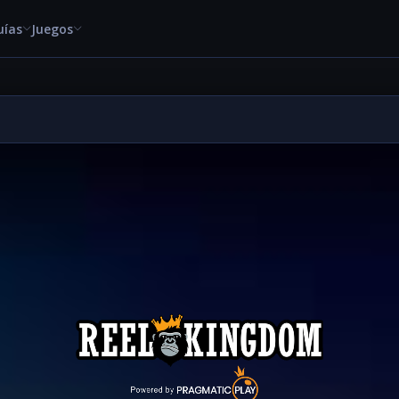
uías
Juegos