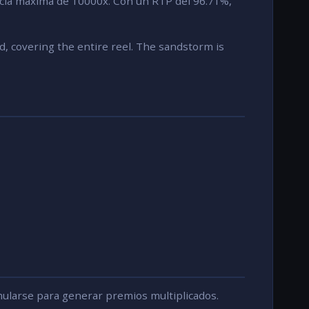
nancia máxima de 10000x. Con un RTP del 96.71%,
d, covering the entire reel. The sandstorm is
mularse para generar premios multiplicados.