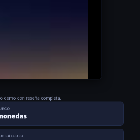
odo demo con reseña completa.
JUEGO
monedas
DE CÁLCULO