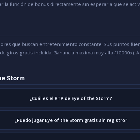
r la función de bonus directamente sin esperar a que se active
ores que buscan entretenimiento constante. Sus puntos fuerte
de giros gratis incluida. Ganancia máxima muy alta (10000x). A
he Storm
¿Cuál es el RTP de Eye of the Storm?
¿Puedo jugar Eye of the Storm gratis sin registro?