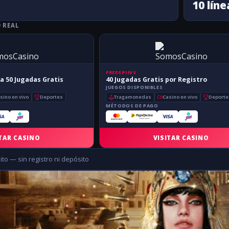
10 líne
 REAL
FREESPINS
ta 50 Jugadas Gratis
40 Jugadas Gratis por Registro
JUEGOS DISPONIBLES
sino en vivo
Deportes
Tragamonedas
Casino en vivo
Deporte
MÉTODOS DE PAGO
ITAR CASINO
VISITAR CASINO
o — sin registro ni depósito