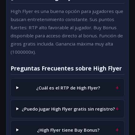
High Flyer es una buena opción para jugadores que
buscan entretenimiento constante. Sus puntos
fuertes: RTP alto favorable al jugador. Buy Bonus
disponible para acceso directo al bonus. Función de
giros gratis incluida. Ganancia máxima muy alta
(1000000x).
Preguntas Frecuentes sobre High Flyer
¿Cuál es el RTP de High Flyer?
¿Puedo jugar High Flyer gratis sin registro?
¿High Flyer tiene Buy Bonus?