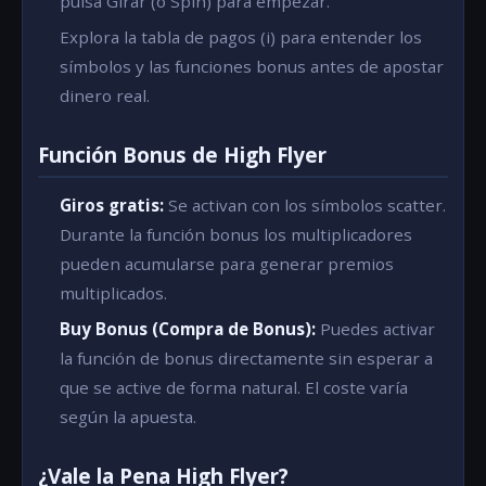
pulsa Girar (o Spin) para empezar.
Explora la tabla de pagos (i) para entender los
símbolos y las funciones bonus antes de apostar
dinero real.
Función Bonus de High Flyer
Giros gratis:
Se activan con los símbolos scatter.
Durante la función bonus los multiplicadores
pueden acumularse para generar premios
multiplicados.
Buy Bonus (Compra de Bonus):
Puedes activar
la función de bonus directamente sin esperar a
que se active de forma natural. El coste varía
según la apuesta.
¿Vale la Pena High Flyer?