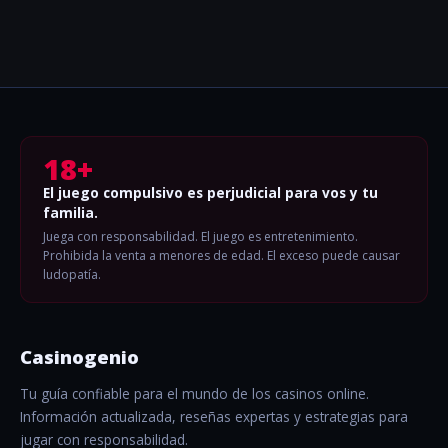
18+
El juego compulsivo es perjudicial para vos y tu
familia.
Juega con responsabilidad. El juego es entretenimiento.
Prohibida la venta a menores de edad. El exceso puede causar
ludopatía.
Casinogenio
Tu guía confiable para el mundo de los casinos online.
Información actualizada, reseñas expertas y estrategias para
jugar con responsabilidad.