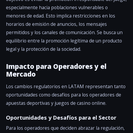
especialmente hacia poblaciones vulnerables o
menores de edad. Esto implica restricciones en los
horarios de emisión de anuncios, los mensajes
permitidos y los canales de comunicación. Se busca un
equilibrio entre la promoción legítima de un producto
legal y la protección de la sociedad.
Impacto para Operadores y el
Mercado
Los cambios regulatorios en LATAM representan tanto
oportunidades como desafíos para los operadores de
apuestas deportivas y juegos de casino online.
Oportunidades y Desafíos para el Sector
Para los operadores que deciden abrazar la regulación,