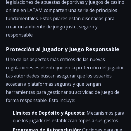
legislaciones de apuestas deportivas y juegos de casino
online en LATAM comparten una serie de principios
fundamentales. Estos pilares están diseñados para
crear un ambiente de juego justo, seguro y
responsable.
Protección al Jugador y Juego Responsable
Uno de los aspectos más críticos de las nuevas
regulaciones es el enfoque en la protección del jugador.
Las autoridades buscan asegurar que los usuarios
accedan a plataformas seguras y que tengan
herramientas para gestionar su actividad de juego de
forma responsable. Esto incluye:
Límites de Depósito y Apuesta:
Mecanismos para
que los jugadores establezcan topes a sus gastos.
Programas de Autoexclusión:
Opciones para que