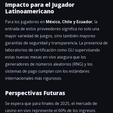
Impacto para el Jugador
Latinoamericano
Para los jugadores en
México, Chile y Ecuador
, la
entrada de estos proveedores significa no solo una
mayor variedad de juegos, sino también mayores
garantías de seguridad y transparencia. La presencia de
laboratorios de certificación como GLI supervisando
estas nuevas mesas en vivo asegura que los
generadores de números aleatorios (RNG) y los
sistemas de pago cumplan con los estándares
internacionales más rigurosos.
Perspectivas Futuras
Se espera que para finales de 2025, el mercado de
casino en vivo represente el 60% de los ingresos