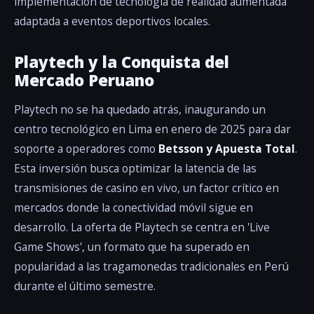
implementación de tecnología de realidad aumentada
adaptada a eventos deportivos locales.
Playtech y la Conquista del
Mercado Peruano
Playtech no se ha quedado atrás, inaugurando un
centro tecnológico en Lima en enero de 2025 para dar
soporte a operadores como
Betsson y Apuesta Total
.
Esta inversión busca optimizar la latencia de las
transmisiones de casino en vivo, un factor crítico en
mercados donde la conectividad móvil sigue en
desarrollo. La oferta de Playtech se centra en 'Live
Game Shows', un formato que ha superado en
popularidad a las tragamonedas tradicionales en Perú
durante el último semestre.