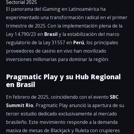
Sectorial 2025
El panorama del iGaming en Latinoamérica ha
experimentado una transformación radical en el primer
trimestre de 2025. Con la implementación plena de la
Ley 14.790/23 en
Brasil
y la estabilización del marco
regulatorio de la Ley 31557 en
Perú
, los principales
proveedores de casino en vivo han movilizado
inversiones millonarias para dominar la región.
Pragmatic Play y su Hub Regional
en Brasil
En febrero de 2025, coincidiendo con el evento
SBC
Summit Rio
, Pragmatic Play anunció la apertura de su
tercer estudio dedicado exclusivamente al mercado
brasileño. Este movimiento responde a la demanda
masiva de mesas de Blackjack y Ruleta con crupieres