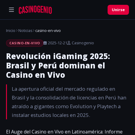
Unirse
Inicio
Noticias
casino-en-vivo
2025-12-21
Casinogenio
CASINO-EN-VIVO
Revolución iGaming 2025:
Brasil y Perú dominan el
Casino en Vivo
La apertura oficial del mercado regulado en
Brasil y la consolidación de licencias en Perú han
atraído a gigantes como Evolution y Playtech a
instalar estudios locales en 2025.
El Auge del Casino en Vivo en Latinoamérica: Informe