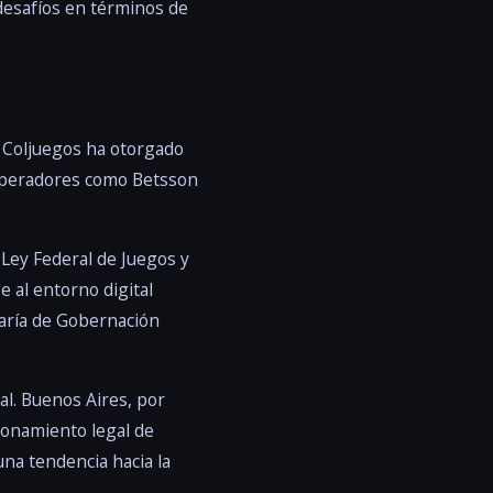
desafíos en términos de
, Coljuegos ha otorgado
 Operadores como Betsson
Ley Federal de Juegos y
 al entorno digital
taría de Gobernación
l. Buenos Aires, por
ionamiento legal de
una tendencia hacia la