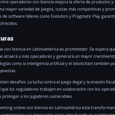
tre operadores con licencia mejora la oferta de productos y 
na mayor variedad de juegos, cuotas más competitivas y promo
de software líderes como Evolution y Pragmatic Play garantiza
ofrecidos.
turas
ine con licencia en Latinoamérica es prometedor. Se espera que
que atraerá a más operadores y generará un mayor crecimient
gías como la inteligencia artificial y el blockchain también p
apuestas.
en desafíos. La lucha contra el juego ilegal y la evasión fisc
 que los reguladores trabajen en colaboración con los operad
 proteger a los jugadores vulnerables.
betting online con licencia en Latinoamérica está transforma
a competencia y la innovación están impulsando el crecimient