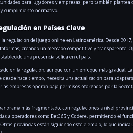
unidades para jugadores y empresas, pero también plantea 
 y cumplimiento normativo.
egulación en Países Clave
 la regulación del juego online en Latinoamérica. Desde 2017
lataformas, creando un mercado competitivo y transparente.
stablecido una presencia sólida en el país.
do en la regulación, aunque con un enfoque más gradual. La 
 desde hace tiempo, necesita una actualización para adaptarse
 varias empresas operan bajo permisos otorgados por la Secre
anorama más fragmentado, con regulaciones a nivel provincia
ncias a operadores como Bet365 y Codere, permitiendo el func
Otras provincias están siguiendo este ejemplo, lo que indica 
l.