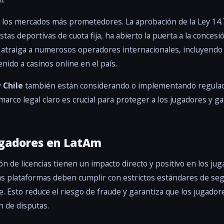
los mercados más prometedores. La aprobación de la Ley 14.
tas deportivas de cuota fija, ha abierto la puerta a la concesi
 atraiga a numerosos operadores internacionales, incluyendo 
nido a casinos online en el país.
y
Chile
también están considerando o implementando regulaci
marco legal claro es crucial para proteger a los jugadores y ga
ugadores en LatAm
ión de licencias tienen un impacto directo y positivo en los ju
 las plataformas deben cumplir con estrictos estándares de se
. Esto reduce el riesgo de fraude y garantiza que los jugado
 de disputas.