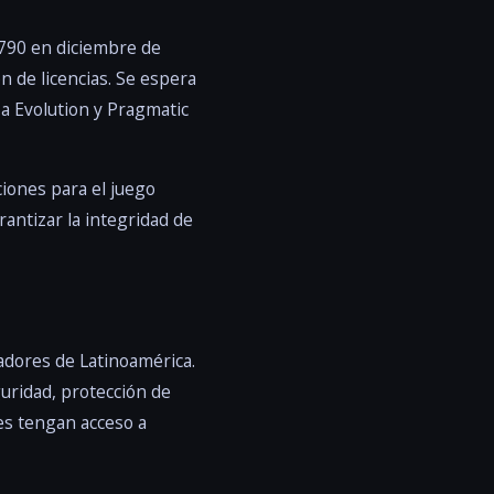
790 en diciembre de
ón de licencias. Se espera
a Evolution y Pragmatic
ones para el juego
rantizar la integridad de
gadores de Latinoamérica.
guridad, protección de
res tengan acceso a