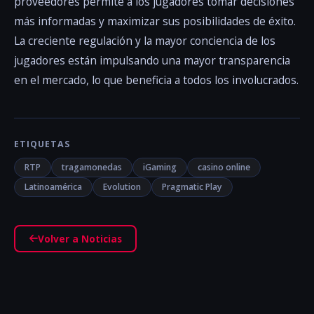
proveedores permite a los jugadores tomar decisiones
más informadas y maximizar sus posibilidades de éxito.
La creciente regulación y la mayor conciencia de los
jugadores están impulsando una mayor transparencia
en el mercado, lo que beneficia a todos los involucrados.
ETIQUETAS
RTP
tragamonedas
iGaming
casino online
Latinoamérica
Evolution
Pragmatic Play
Volver a Noticias