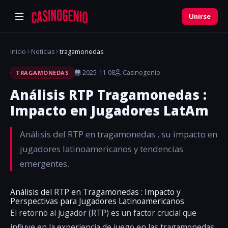
Unirse
Inicio
Noticias
tragamonedas
2025-11-08
Casinogenio
TRAGAMONEDAS
Análisis RTP Tragamonedas :
Impacto en Jugadores LatAm
Análisis del RTP en tragamonedas , su impacto en
jugadores latinoamericanos y tendencias
emergentes.
Análisis del RTP en Tragamonedas : Impacto y
Perspectivas para Jugadores Latinoamericanos
El retorno al jugador (RTP) es un factor crucial que
influye en la experiencia de juego en las tragamonedas