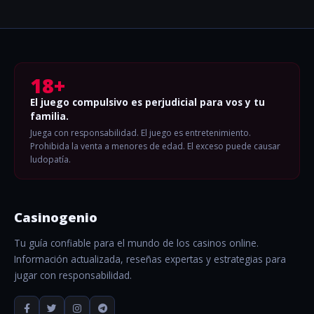
18+
El juego compulsivo es perjudicial para vos y tu
familia.
Juega con responsabilidad. El juego es entretenimiento.
Prohibida la venta a menores de edad. El exceso puede causar
ludopatía.
Casinogenio
Tu guía confiable para el mundo de los casinos online.
Información actualizada, reseñas expertas y estrategias para
jugar con responsabilidad.