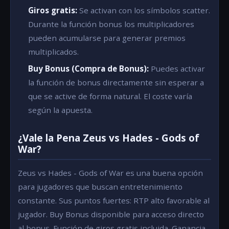
Giros gratis:
Se activan con los símbolos scatter.
Durante la función bonus los multiplicadores
pueden acumularse para generar premios
multiplicados.
Buy Bonus (Compra de Bonus):
Puedes activar
la función de bonus directamente sin esperar a
que se active de forma natural. El coste varía
según la apuesta.
¿Vale la Pena Zeus vs Hades - Gods of
War?
Zeus vs Hades - Gods of War es una buena opción
para jugadores que buscan entretenimiento
constante. Sus puntos fuertes: RTP alto favorable al
jugador. Buy Bonus disponible para acceso directo
al bonus. Función de giros gratis incluida. Ganancia