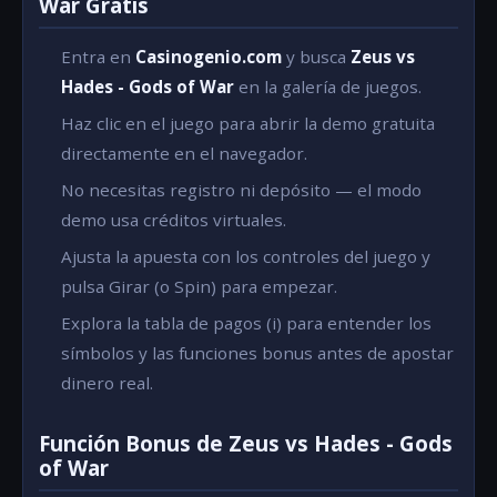
War Gratis
Entra en
Casinogenio.com
y busca
Zeus vs
Hades - Gods of War
en la galería de juegos.
Haz clic en el juego para abrir la demo gratuita
directamente en el navegador.
No necesitas registro ni depósito — el modo
demo usa créditos virtuales.
Ajusta la apuesta con los controles del juego y
pulsa Girar (o Spin) para empezar.
Explora la tabla de pagos (i) para entender los
símbolos y las funciones bonus antes de apostar
dinero real.
Función Bonus de Zeus vs Hades - Gods
of War