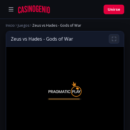
Unirse
Inicio
Juegos
Zeus vs Hades - Gods of War
Zeus vs Hades - Gods of War