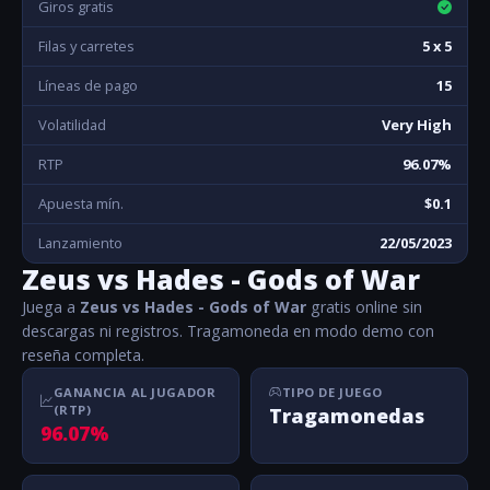
Giros gratis
Filas y carretes
5 x 5
Líneas de pago
15
Volatilidad
Very High
RTP
96.07%
Apuesta mín.
$0.1
Lanzamiento
22/05/2023
Zeus vs Hades - Gods of War
Juega a
Zeus vs Hades - Gods of War
gratis online sin
descargas ni registros. Tragamoneda en modo demo con
reseña completa.
GANANCIA AL JUGADOR
TIPO DE JUEGO
(RTP)
Tragamonedas
96.07%