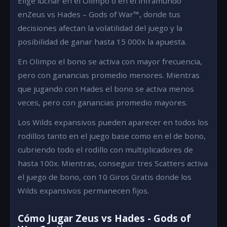
Elige luchar en el Olimpo o en el inframundo
enZeus vs Hades – Gods of War™, donde tus
decisiones afectan la volatilidad del juego y la
posibilidad de ganar hasta 15 000x la apuesta.
En Olimpo el bono se activa con mayor frecuencia,
pero con ganancias promedio menores. Mientras
que jugando con Hades el bono se activa menos
veces, pero con ganancias promedio mayores.
Los Wilds expansivos pueden aparecer en todos los
rodillos tanto en el juego base como en el de bono,
cubriendo todo el rodillo con multiplicadores de
hasta 100x. Mientras, conseguir tres Scatters activa
el juego de bono, con 10 Giros Gratis donde los
Wilds expansivos permanecen fijos.
Cómo Jugar Zeus vs Hades - Gods of