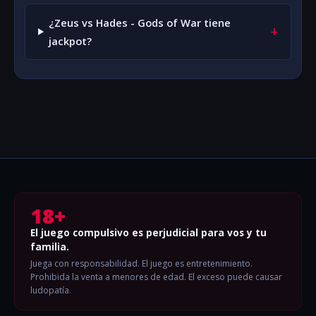
¿Zeus vs Hades - Gods of War tiene
jackpot?
18+
El juego compulsivo es perjudicial para vos y tu
familia.
Juega con responsabilidad. El juego es entretenimiento.
Prohibida la venta a menores de edad. El exceso puede causar
ludopatía.