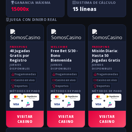
GANANCIA MÁXIMA
SISTEMA DE CÁLCULO
15000x
15 líneas
JUEGA CON DINERO REAL
FREESPINS
WELCOME
FREESPINS
40 Jugadas
Free Bet S/30 -
Misión Diaria:
Gratis por
Bono
Hasta 50
Registro
Bienvenida
Jugadas Gratis
JUEGOS
JUEGOS
JUEGOS
DISPONIBLES
DISPONIBLES
DISPONIBLES
Tragamonedas
Tragamonedas
Tragamonedas
Casino en vivo
Casino en vivo
Casino en vivo
Deportes
Deportes
Deportes
MÉTODOS DE PAGO
MÉTODOS DE PAGO
MÉTODOS DE PAGO
VISITAR
VISITAR
VISITAR
CASINO
CASINO
CASINO