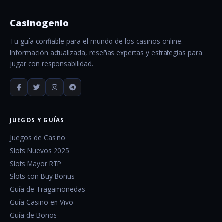
Casinogenio
Tu guía confiable para el mundo de los casinos online.
Información actualizada, reseñas expertas y estrategias para
jugar con responsabilidad.
JUEGOS Y GUÍAS
Juegos de Casino
Slots Nuevos 2025
Slots Mayor RTP
Slots con Buy Bonus
Guía de Tragamonedas
Guía Casino en Vivo
Guía de Bonos