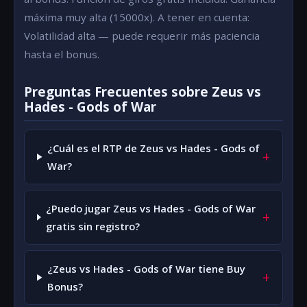
máxima muy alta (15000x). A tener en cuenta:
Volatilidad alta — puede requerir más paciencia
hasta el bonus.
Preguntas Frecuentes sobre Zeus vs
Hades - Gods of War
¿Cuál es el RTP de Zeus vs Hades - Gods of
War?
¿Puedo jugar Zeus vs Hades - Gods of War
gratis sin registro?
¿Zeus vs Hades - Gods of War tiene Buy
Bonus?