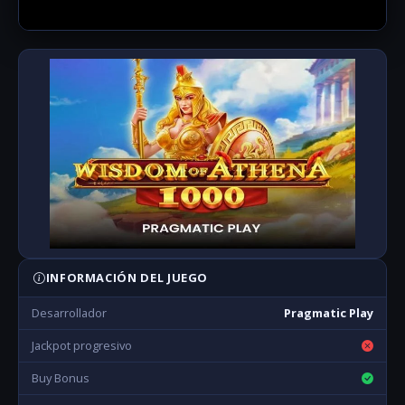
INFORMACIÓN DEL JUEGO
Desarrollador
Pragmatic Play
Jackpot progresivo
Buy Bonus