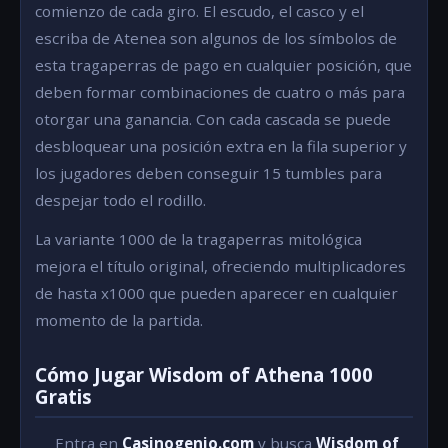
comienzo de cada giro. El escudo, el casco y el
escriba de Atenea son algunos de los símbolos de
esta tragaperras de pago en cualquier posición, que
deben formar combinaciones de cuatro o más para
otorgar una ganancia. Con cada cascada se puede
desbloquear una posición extra en la fila superior y
los jugadores deben conseguir 15 tumbles para
despejar todo el rodillo.
La variante 1000 de la tragaperras mitológica
mejora el título original, ofreciendo multiplicadores
de hasta x1000 que pueden aparecer en cualquier
momento de la partida.
Cómo Jugar Wisdom of Athena 1000
Gratis
Entra en
Casinogenio.com
y busca
Wisdom of