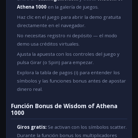
Athena 1000
en la galería de juegos.
Haz clic en el juego para abrir la demo gratuita
directamente en el navegador.
No necesitas registro ni depósito — el modo
demo usa créditos virtuales.
Ajusta la apuesta con los controles del juego y
pulsa Girar (o Spin) para empezar.
Explora la tabla de pagos (i) para entender los
símbolos y las funciones bonus antes de apostar
dinero real.
Función Bonus de Wisdom of Athena
1000
Giros gratis:
Se activan con los símbolos scatter.
Durante la función bonus los multiplicadores