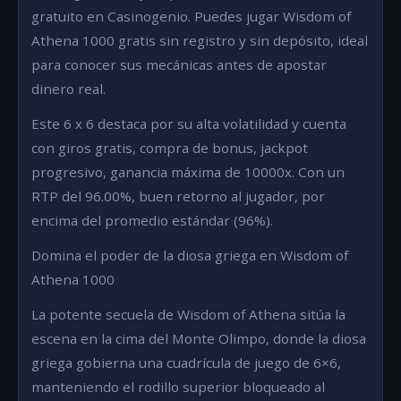
gratuito en Casinogenio. Puedes jugar Wisdom of
Athena 1000 gratis sin registro y sin depósito, ideal
para conocer sus mecánicas antes de apostar
dinero real.
Este 6 x 6 destaca por su alta volatilidad y cuenta
con giros gratis, compra de bonus, jackpot
progresivo, ganancia máxima de 10000x. Con un
RTP del 96.00%, buen retorno al jugador, por
encima del promedio estándar (96%).
Domina el poder de la diosa griega en Wisdom of
Athena 1000
La potente secuela de Wisdom of Athena sitúa la
escena en la cima del Monte Olimpo, donde la diosa
griega gobierna una cuadrícula de juego de 6×6,
manteniendo el rodillo superior bloqueado al