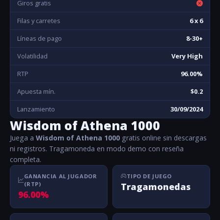
Giros gratis
Filas y carretes
6 x 6
Líneas de pago
8-30+
Volatilidad
Very High
RTP
96.00%
Apuesta mín.
$0.2
Lanzamiento
30/09/2024
Wisdom of Athena 1000
Juega a
Wisdom of Athena 1000
gratis online sin descargas
ni registros. Tragamoneda en modo demo con reseña
completa.
GANANCIA AL JUGADOR
TIPO DE JUEGO
(RTP)
Tragamonedas
96.00%