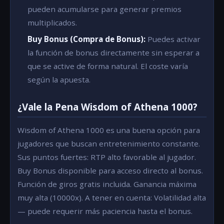
pueden acumularse para generar premios
multiplicados.
Buy Bonus (Compra de Bonus):
Puedes activar
la función de bonus directamente sin esperar a
que se active de forma natural. El coste varía
según la apuesta.
¿Vale la Pena Wisdom of Athena 1000?
Wisdom of Athena 1000 es una buena opción para
jugadores que buscan entretenimiento constante.
Sus puntos fuertes: RTP alto favorable al jugador.
Buy Bonus disponible para acceso directo al bonus.
Función de giros gratis incluida. Ganancia máxima
muy alta (10000x). A tener en cuenta: Volatilidad alta
— puede requerir más paciencia hasta el bonus.