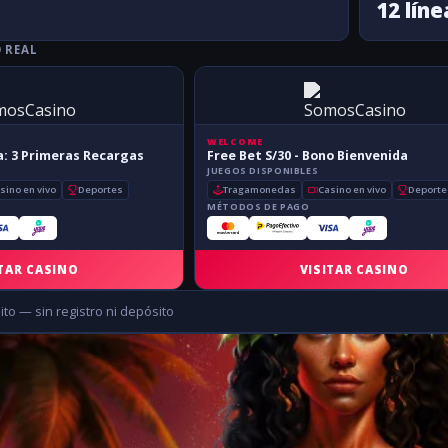
12 líne
 REAL
WELCOME
a: 3 Primeras Recargas
Free Bet S/30 - Bono Bienvenida
JUEGOS DISPONIBLES
sino en vivo
Deportes
Tragamonedas
Casino en vivo
Deporte
MÉTODOS DE PAGO
ITAR CASINO
VISITAR CASINO
o — sin registro ni depósito