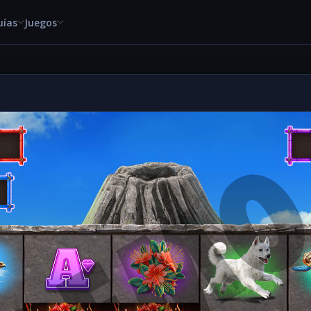
uías
Juegos