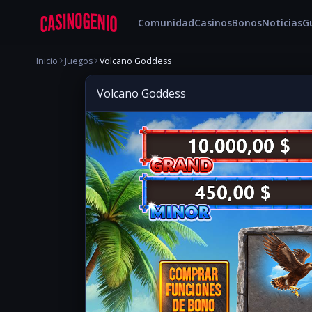
Comunidad
Casinos
Bonos
Noticias
G
Inicio
Juegos
Volcano Goddess
Volcano Goddess