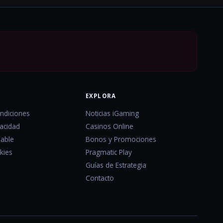
EXPLORA
ndiciones
Noticias iGaming
vacidad
Casinos Online
able
Bonos y Promociones
okies
Pragmatic Play
Guías de Estrategia
Contacto