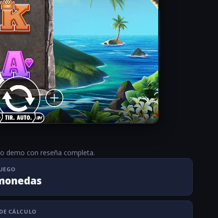
odo demo con reseña completa.
JUEGO
monedas
DE CÁLCULO