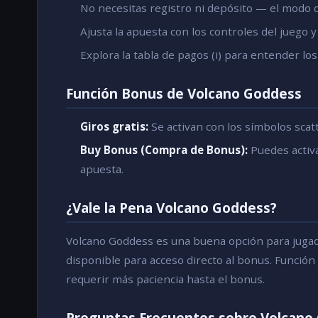
No necesitas registro ni depósito — el modo d
Ajusta la apuesta con los controles del juego 
Explora la tabla de pagos (i) para entender lo
Función Bonus de Volcano Goddess
Giros gratis:
Se activan con los símbolos scat
Buy Bonus (Compra de Bonus):
Puedes activa
apuesta.
¿Vale la Pena Volcano Goddess?
Volcano Goddess es una buena opción para jugad
disponible para acceso directo al bonus. Función 
requerir más paciencia hasta el bonus.