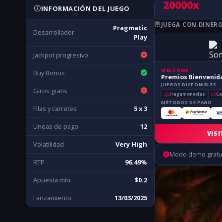
20000x
INFORMACIÓN DEL JUEGO
JUEGA CON DINERO
Pragmatic
Desarrollador
Play
Jackpot progresivo
WELCOME
Buy Bonus
Premios Bienvenid
JUEGOS DISPONIBLES
Giros gratis
Tragamonedas
Ca
MÉTODOS DE PAGO
Filas y carretes
5 x 3
Líneas de pago
12
VIS
Volatilidad
Very High
Modo demo gratuit
RTP
96.49%
Apuesta mín.
$0.2
Lanzamiento
13/03/2025