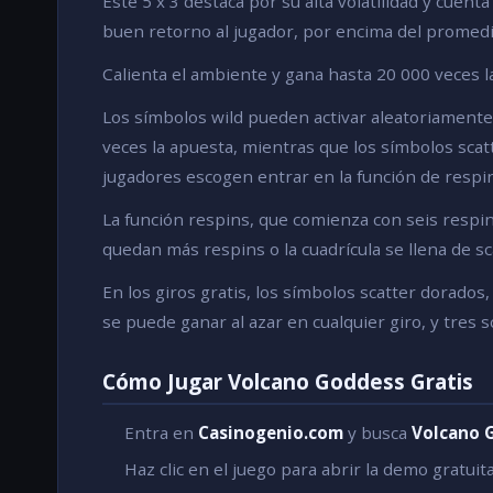
Este 5 x 3 destaca por su alta volatilidad y cue
buen retorno al jugador, por encima del promedi
Calienta el ambiente y gana hasta 20 000 veces 
Los símbolos wild pueden activar aleatoriamente
veces la apuesta, mientras que los símbolos sca
jugadores escogen entrar en la función de respins
La función respins, que comienza con seis respin
quedan más respins o la cuadrícula se llena de s
En los giros gratis, los símbolos scatter dorados
se puede ganar al azar en cualquier giro, y tres s
Cómo Jugar Volcano Goddess Gratis
Entra en
Casinogenio.com
y busca
Volcano 
Haz clic en el juego para abrir la demo gratui