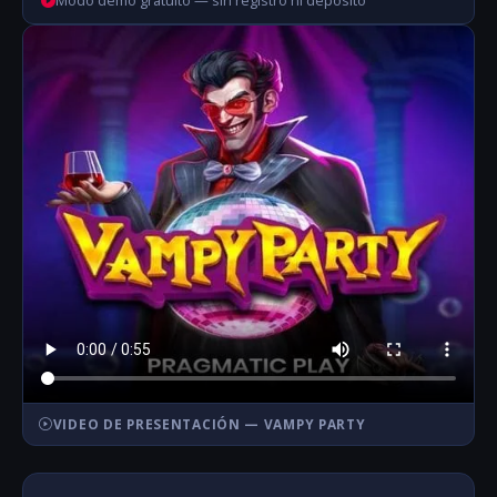
Modo demo gratuito — sin registro ni depósito
VIDEO DE PRESENTACIÓN — VAMPY PARTY