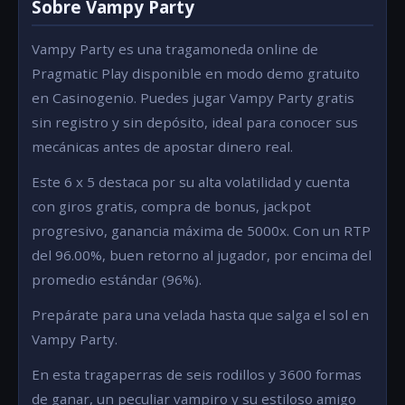
Sobre Vampy Party
Vampy Party es una tragamoneda online de
Pragmatic Play disponible en modo demo gratuito
en Casinogenio. Puedes jugar Vampy Party gratis
sin registro y sin depósito, ideal para conocer sus
mecánicas antes de apostar dinero real.
Este 6 x 5 destaca por su alta volatilidad y cuenta
con giros gratis, compra de bonus, jackpot
progresivo, ganancia máxima de 5000x. Con un RTP
del 96.00%, buen retorno al jugador, por encima del
promedio estándar (96%).
Prepárate para una velada hasta que salga el sol en
Vampy Party.
En esta tragaperras de seis rodillos y 3600 formas
de ganar, un peculiar vampiro y su estiloso amigo