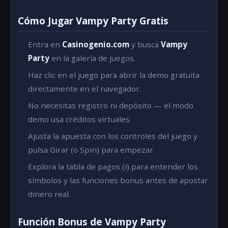
Cómo Jugar Vampy Party Gratis
Entra en
Casinogenio.com
y busca
Vampy
Party
en la galería de juegos.
Haz clic en el juego para abrir la demo gratuita
directamente en el navegador.
No necesitas registro ni depósito — el modo
demo usa créditos virtuales.
Ajusta la apuesta con los controles del juego y
pulsa Girar (o Spin) para empezar.
Explora la tabla de pagos (i) para entender los
símbolos y las funciones bonus antes de apostar
dinero real.
Función Bonus de Vampy Party