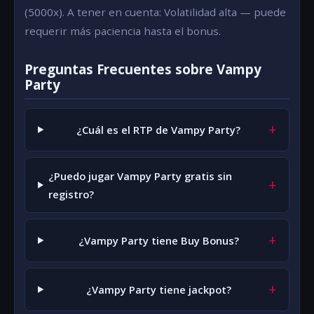
(5000x). A tener en cuenta: Volatilidad alta — puede
requerir más paciencia hasta el bonus.
Preguntas Frecuentes sobre Vampy
Party
¿Cuál es el RTP de Vampy Party?
¿Puedo jugar Vampy Party gratis sin
registro?
¿Vampy Party tiene Buy Bonus?
¿Vampy Party tiene jackpot?