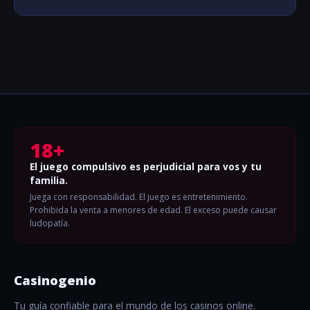
18+
El juego compulsivo es perjudicial para vos y tu
familia.
Juega con responsabilidad. El juego es entretenimiento.
Prohibida la venta a menores de edad. El exceso puede causar
ludopatía.
Casinogenio
Tu guía confiable para el mundo de los casinos online.