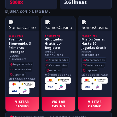
5000x
3.6 líneas
JUEGA CON DINERO REAL
WELCOME
FREESPINS
FREESPINS
Premios
40 Jugadas
Misión Diaria:
Bienvenida: 3
Gratis por
Hasta 50
Primeras
Registro
Jugadas Gratis
Recargas
JUEGOS
JUEGOS
DISPONIBLES
DISPONIBLES
JUEGOS
DISPONIBLES
Tragamonedas
Tragamonedas
Tragamonedas
Casino en vivo
Casino en vivo
Casino en vivo
Deportes
Deportes
Deportes
MÉTODOS DE PAGO
MÉTODOS DE PAGO
MÉTODOS DE PAGO
VISITAR
VISITAR
VISITAR
CASINO
CASINO
CASINO