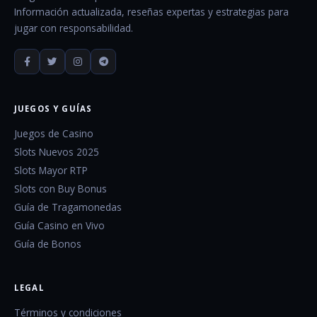
Información actualizada, reseñas expertas y estrategias para
jugar con responsabilidad.
JUEGOS Y GUÍAS
Juegos de Casino
Slots Nuevos 2025
Slots Mayor RTP
Slots con Buy Bonus
Guía de Tragamonedas
Guía Casino en Vivo
Guía de Bonos
LEGAL
Términos y condiciones