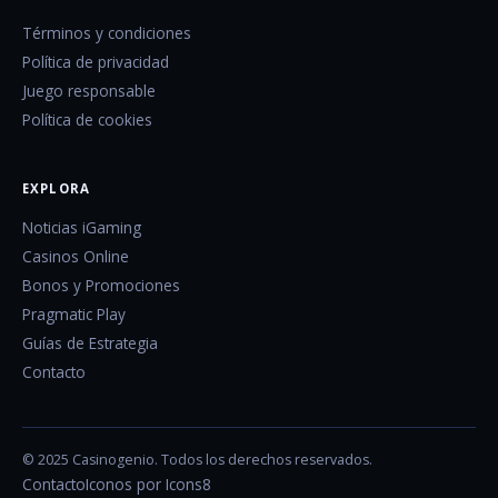
Términos y condiciones
Política de privacidad
Juego responsable
Política de cookies
EXPLORA
Noticias iGaming
Casinos Online
Bonos y Promociones
Pragmatic Play
Guías de Estrategia
Contacto
© 2025 Casinogenio. Todos los derechos reservados.
Contacto
Iconos por Icons8