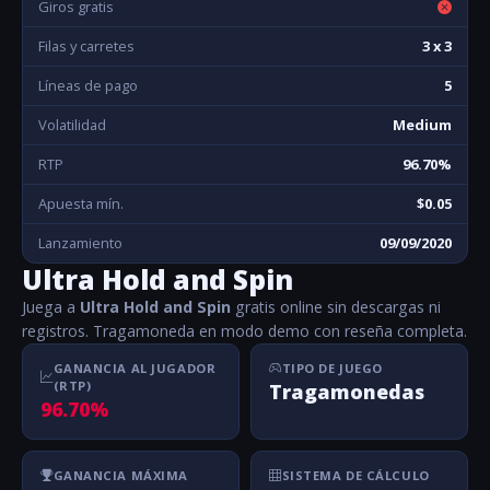
Giros gratis
Filas y carretes
3 x 3
Líneas de pago
5
Volatilidad
Medium
RTP
96.70%
Apuesta mín.
$0.05
Lanzamiento
09/09/2020
Ultra Hold and Spin
Juega a
Ultra Hold and Spin
gratis online sin descargas ni
registros. Tragamoneda en modo demo con reseña completa.
GANANCIA AL JUGADOR
TIPO DE JUEGO
(RTP)
Tragamonedas
96.70%
GANANCIA MÁXIMA
SISTEMA DE CÁLCULO