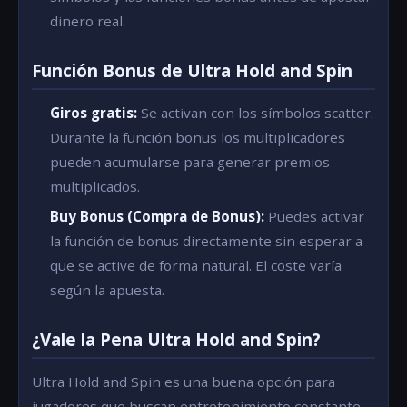
dinero real.
Función Bonus de Ultra Hold and Spin
Giros gratis:
Se activan con los símbolos scatter.
Durante la función bonus los multiplicadores
pueden acumularse para generar premios
multiplicados.
Buy Bonus (Compra de Bonus):
Puedes activar
la función de bonus directamente sin esperar a
que se active de forma natural. El coste varía
según la apuesta.
¿Vale la Pena Ultra Hold and Spin?
Ultra Hold and Spin es una buena opción para
jugadores que buscan entretenimiento constante.