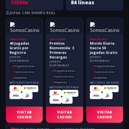
12500x
84 líneas
JUEGA CON DINERO REAL
FREESPINS
WELCOME
FREESPINS
40 Jugadas
Premios
Misión Diaria:
Gratis por
Bienvenida: 3
Hasta 50
Registro
Primeras
Jugadas Gratis
Recargas
JUEGOS
JUEGOS
DISPONIBLES
DISPONIBLES
JUEGOS
DISPONIBLES
Tragamonedas
Tragamonedas
Tragamonedas
Casino en vivo
Casino en vivo
Casino en vivo
Deportes
Deportes
Deportes
MÉTODOS DE PAGO
MÉTODOS DE PAGO
MÉTODOS DE PAGO
VISITAR
VISITAR
VISITAR
CASINO
CASINO
CASINO