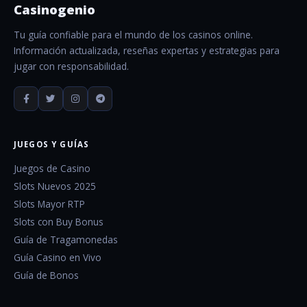
Casinogenio
Tu guía confiable para el mundo de los casinos online.
Información actualizada, reseñas expertas y estrategias para
jugar con responsabilidad.
JUEGOS Y GUÍAS
Juegos de Casino
Slots Nuevos 2025
Slots Mayor RTP
Slots con Buy Bonus
Guía de Tragamonedas
Guía Casino en Vivo
Guía de Bonos