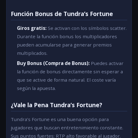
Función Bonus de Tundra’s Fortune
Giros gratis:
Se activan con los símbolos scatter.
Durante la función bonus los multiplicadores
pueden acumularse para generar premios
multiplicados.
Buy Bonus (Compra de Bonus):
Puedes activar
la función de bonus directamente sin esperar a
que se active de forma natural. El coste varía
según la apuesta.
¿Vale la Pena Tundra’s Fortune?
Tundra’s Fortune es una buena opción para
jugadores que buscan entretenimiento constante.
Sus puntos fuertes: RTP alto favorable al jugador.