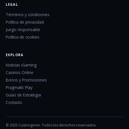
LEGAL
Términos y condiciones
Política de privacidad
Juego responsable
Política de cookies
EXPLORA
Noticias iGaming
Casinos Online
Bonos y Promociones
Pragmatic Play
Guías de Estrategia
Contacto
© 2025 Casinogenio. Todos los derechos reservados.