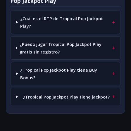
Pop Jackpot Play
¿Cuál es el RTP de Tropical Pop Jackpot
Play?
¿Puedo jugar Tropical Pop Jackpot Play
gratis sin registro?
¿Tropical Pop Jackpot Play tiene Buy
Bonus?
¿Tropical Pop Jackpot Play tiene jackpot?