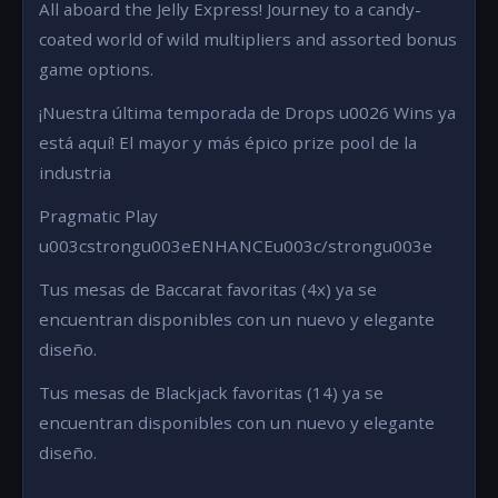
All aboard the Jelly Express! Journey to a candy-
coated world of wild multipliers and assorted bonus
game options.
¡Nuestra última temporada de Drops u0026 Wins ya
está aquí! El mayor y más épico prize pool de la
industria
Pragmatic Play
u003cstrongu003eENHANCEu003c/strongu003e
Tus mesas de Baccarat favoritas (4x) ya se
encuentran disponibles con un nuevo y elegante
diseño.
Tus mesas de Blackjack favoritas (14) ya se
encuentran disponibles con un nuevo y elegante
diseño.