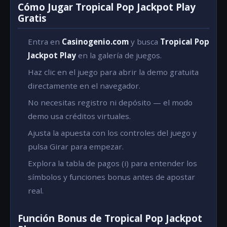
Cómo Jugar Tropical Pop Jackpot Play
Gratis
Entra en
Casinogenio.com
y busca
Tropical Pop
Jackpot Play
en la galería de juegos.
Haz clic en el juego para abrir la demo gratuita
directamente en el navegador.
No necesitas registro ni depósito — el modo
demo usa créditos virtuales.
Ajusta la apuesta con los controles del juego y
pulsa Girar para empezar.
Explora la tabla de pagos (i) para entender los
símbolos y funciones bonus antes de apostar
real.
Función Bonus de Tropical Pop Jackpot