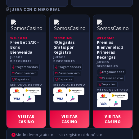
JUEGA CON DINERO REAL
WELCOME
FREESPINS
WELCOME
Free Bet S/30 -
40 Jugadas
Premios
Bono
Gratis por
Bienvenida: 3
Bienvenida
Registro
Primeras
Recargas
JUEGOS
JUEGOS
DISPONIBLES
DISPONIBLES
JUEGOS
DISPONIBLES
Tragamonedas
Tragamonedas
Tragamonedas
Casino en vivo
Casino en vivo
Casino en vivo
Deportes
Deportes
Deportes
MÉTODOS DE PAGO
MÉTODOS DE PAGO
MÉTODOS DE PAGO
VISITAR
VISITAR
VISITAR
CASINO
CASINO
CASINO
Modo demo gratuito — sin registro ni depósito