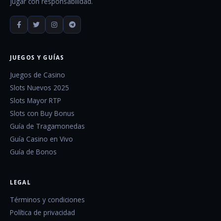
jugar con responsabilidad.
JUEGOS Y GUÍAS
Juegos de Casino
Slots Nuevos 2025
Slots Mayor RTP
Slots con Buy Bonus
Guía de Tragamonedas
Guía Casino en Vivo
Guía de Bonos
LEGAL
Términos y condiciones
Política de privacidad