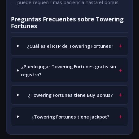
— puede requerir más paciencia hasta el bonus.
Preguntas Frecuentes sobre Towering
Fortunes
¿Cuál es el RTP de Towering Fortunes?
¿Puedo jugar Towering Fortunes gratis sin
registro?
¿Towering Fortunes tiene Buy Bonus?
¿Towering Fortunes tiene jackpot?