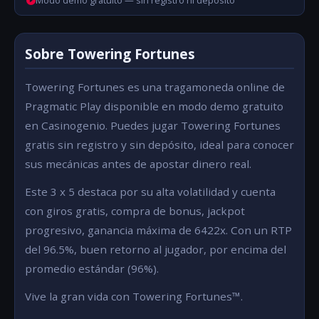
Modo demo gratuito — sin registro ni depósito
Sobre Towering Fortunes
Towering Fortunes es una tragamoneda online de
Pragmatic Play disponible en modo demo gratuito
en Casinogenio. Puedes jugar Towering Fortunes
gratis sin registro y sin depósito, ideal para conocer
sus mecánicas antes de apostar dinero real.
Este 3 x 5 destaca por su alta volatilidad y cuenta
con giros gratis, compra de bonus, jackpot
progresivo, ganancia máxima de 6422x. Con un RTP
del 96.5%, buen retorno al jugador, por encima del
promedio estándar (96%).
Vive la gran vida con Towering Fortunes™.