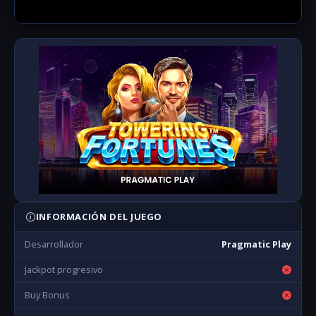
INFORMACIÓN DEL JUEGO
Desarrollador
Pragmatic Play
Jackpot progresivo
Buy Bonus