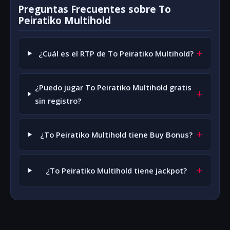
Preguntas Frecuentes sobre To
Peiratiko Multihold
¿Cuál es el RTP de To Peiratiko Multihold?
¿Puedo jugar To Peiratiko Multihold gratis
sin registro?
¿To Peiratiko Multihold tiene Buy Bonus?
¿To Peiratiko Multihold tiene jackpot?