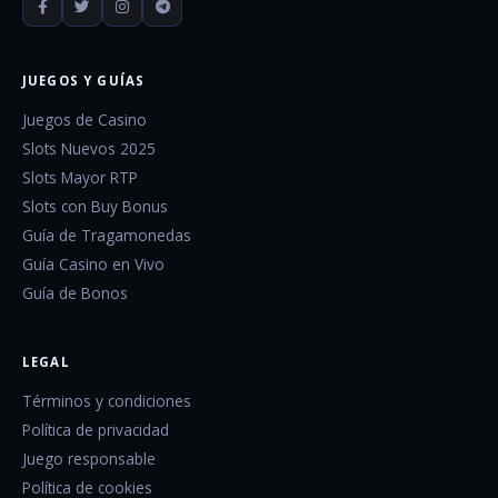
JUEGOS Y GUÍAS
Juegos de Casino
Slots Nuevos 2025
Slots Mayor RTP
Slots con Buy Bonus
Guía de Tragamonedas
Guía Casino en Vivo
Guía de Bonos
LEGAL
Términos y condiciones
Política de privacidad
Juego responsable
Política de cookies