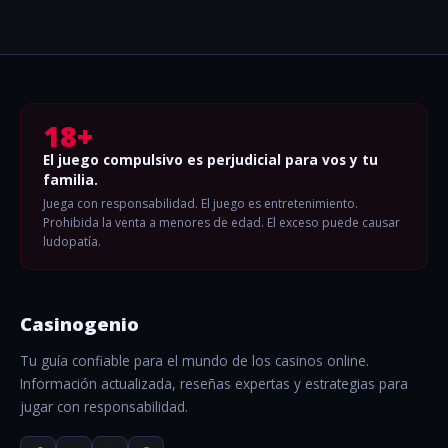
18+
El juego compulsivo es perjudicial para vos y tu
familia.
Juega con responsabilidad. El juego es entretenimiento.
Prohibida la venta a menores de edad. El exceso puede causar
ludopatía.
Casinogenio
Tu guía confiable para el mundo de los casinos online.
Información actualizada, reseñas expertas y estrategias para
jugar con responsabilidad.