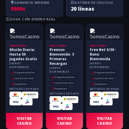
GANANCIA MÁXIMA
SISTEMA DE CÁLCULO
9000x
20 líneas
JUEGA CON DINERO REAL
FREESPINS
WELCOME
WELCOME
Misión Diaria:
Premios
Free Bet S/30 -
Hasta 50
Bienvenida: 3
Bono
Jugadas Gratis
Primeras
Bienvenida
Recargas
JUEGOS
JUEGOS
DISPONIBLES
DISPONIBLES
JUEGOS
DISPONIBLES
Tragamonedas
Tragamonedas
Tragamonedas
Casino en vivo
Casino en vivo
Casino en vivo
Deportes
Deportes
Deportes
MÉTODOS DE PAGO
MÉTODOS DE PAGO
MÉTODOS DE PAGO
VISITAR
VISITAR
VISITAR
CASINO
CASINO
CASINO