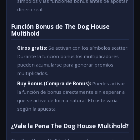
símbolos y las funciones bonus antes de apostar
dinero real.
Función Bonus de The Dog House
Multihold
Giros gratis:
Se activan con los símbolos scatter.
Durante la función bonus los multiplicadores
pueden acumularse para generar premios
multiplicados.
Buy Bonus (Compra de Bonus):
Puedes activar
la función de bonus directamente sin esperar a
que se active de forma natural. El coste varía
según la apuesta.
¿Vale la Pena The Dog House Multihold?