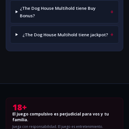
¿The Dog House Multihold tiene Buy
Bonus?
¿The Dog House Multihold tiene jackpot?
18+
El juego compulsivo es perjudicial para vos y tu
familia.
Juega con responsabilidad. El juego es entretenimiento.