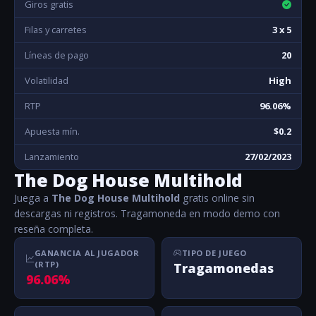
Giros gratis
Filas y carretes
3 x 5
Líneas de pago
20
Volatilidad
High
RTP
96.06%
Apuesta mín.
$0.2
Lanzamiento
27/02/2023
The Dog House Multihold
Juega a
The Dog House Multihold
gratis online sin
descargas ni registros. Tragamoneda en modo demo con
reseña completa.
GANANCIA AL JUGADOR
TIPO DE JUEGO
(RTP)
Tragamonedas
96.06%