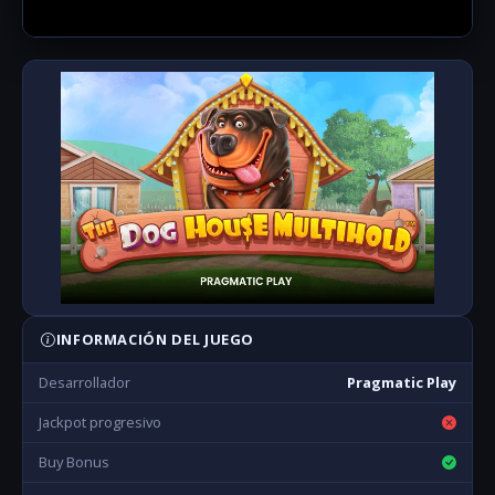
INFORMACIÓN DEL JUEGO
Desarrollador
Pragmatic Play
Jackpot progresivo
Buy Bonus