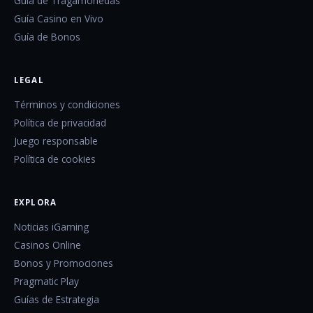
Guía de Tragamonedas
Guía Casino en Vivo
Guía de Bonos
LEGAL
Términos y condiciones
Política de privacidad
Juego responsable
Política de cookies
EXPLORA
Noticias iGaming
Casinos Online
Bonos y Promociones
Pragmatic Play
Guías de Estrategia