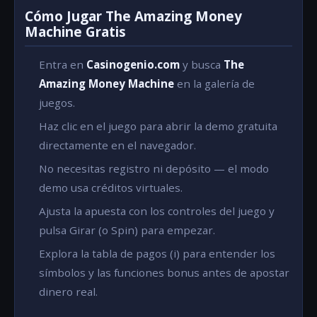
Cómo Jugar The Amazing Money
Machine Gratis
Entra en
Casinogenio.com
y busca
The
Amazing Money Machine
en la galería de
juegos.
Haz clic en el juego para abrir la demo gratuita
directamente en el navegador.
No necesitas registro ni depósito — el modo
demo usa créditos virtuales.
Ajusta la apuesta con los controles del juego y
pulsa Girar (o Spin) para empezar.
Explora la tabla de pagos (i) para entender los
símbolos y las funciones bonus antes de apostar
dinero real.