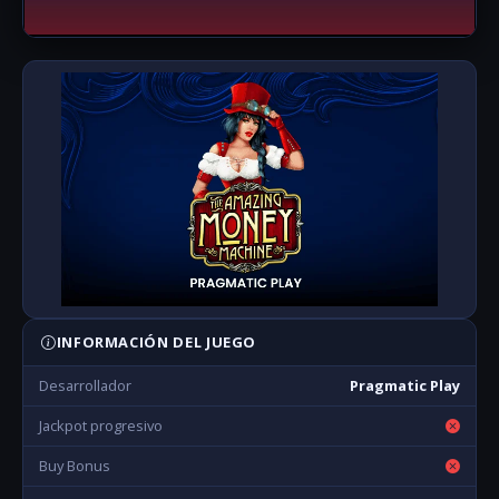
INFORMACIÓN DEL JUEGO
Desarrollador
Pragmatic Play
Jackpot progresivo
Buy Bonus