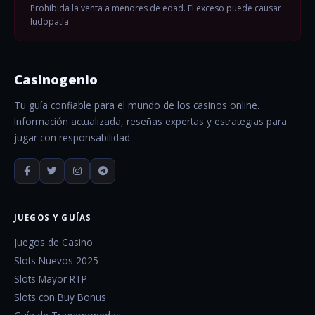
Prohibida la venta a menores de edad. El exceso puede causar
ludopatía.
Casinogenio
Tu guía confiable para el mundo de los casinos online.
Información actualizada, reseñas expertas y estrategias para
jugar con responsabilidad.
JUEGOS Y GUÍAS
Juegos de Casino
Slots Nuevos 2025
Slots Mayor RTP
Slots con Buy Bonus