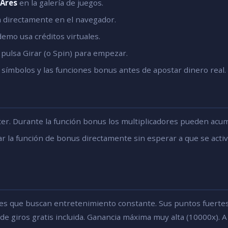
 Ares
en la galería de juegos.
ta directamente en el navegador.
emo usa créditos virtuales.
y pulsa Girar (o Spin) para empezar.
s símbolos y las funciones bonus antes de apostar dinero real.
ter. Durante la función bonus los multiplicadores pueden acu
r la función de bonus directamente sin esperar a que se active
s que buscan entretenimiento constante. Sus puntos fuertes:
de giros gratis incluida. Ganancia máxima muy alta (10000x). A