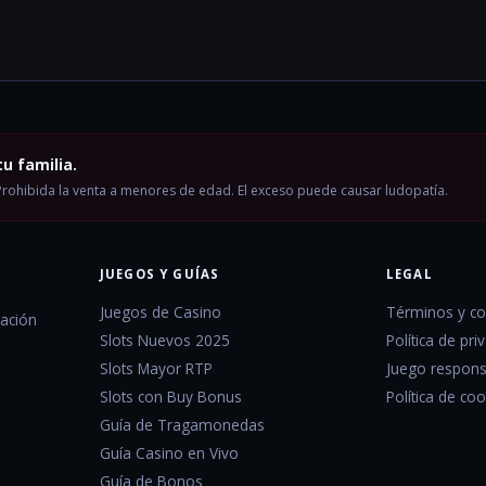
tu familia.
 Prohibida la venta a menores de edad. El exceso puede causar ludopatía.
JUEGOS Y GUÍAS
LEGAL
Juegos de Casino
Términos y co
mación
Slots Nuevos 2025
Política de pri
Slots Mayor RTP
Juego respons
Slots con Buy Bonus
Política de co
Guía de Tragamonedas
Guía Casino en Vivo
Guía de Bonos