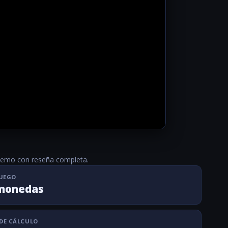
 demo con reseña completa.
JUEGO
monedas
DE CÁLCULO