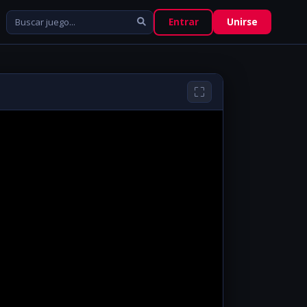
Entrar
Unirse
Buscar juego...