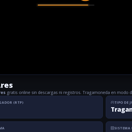
Ares
res
gratis online sin descargas ni registros. Tragamoneda en modo
GADOR (RTP)
TIPO DE 
Traga
MA
SISTEMA 