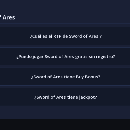
f Ares
¿Cuál es el RTP de Sword of Ares ?
¿Puedo jugar Sword of Ares gratis sin registro?
¿Sword of Ares tiene Buy Bonus?
¿Sword of Ares tiene jackpot?