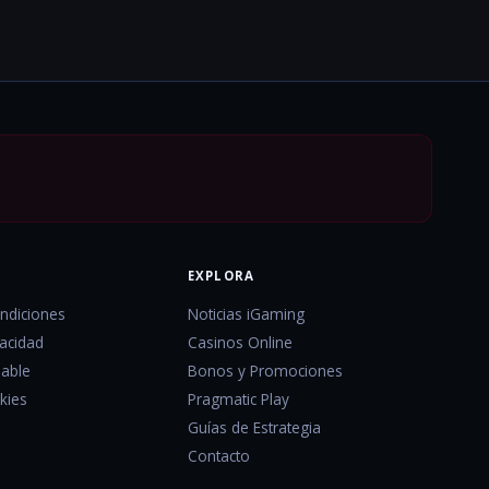
EXPLORA
ndiciones
Noticias iGaming
vacidad
Casinos Online
able
Bonos y Promociones
okies
Pragmatic Play
Guías de Estrategia
Contacto