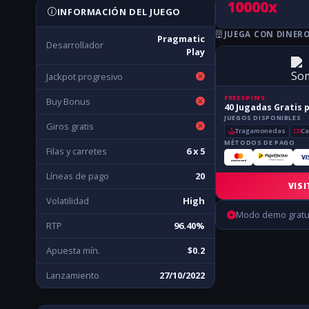
10000x
INFORMACIÓN DEL JUEGO
JUEGA CON DINERO
Pragmatic
Desarrollador
Play
Jackpot progresivo
FREESPINS
Buy Bonus
40 Jugadas Gratis 
JUEGOS DISPONIBLES
Giros gratis
Tragamonedas
Ca
MÉTODOS DE PAGO
Filas y carretes
6 x 5
Líneas de pago
20
VIS
Volatilidad
High
Modo demo gratuit
RTP
96.40%
Apuesta mín.
$0.2
Lanzamiento
27/10/2022