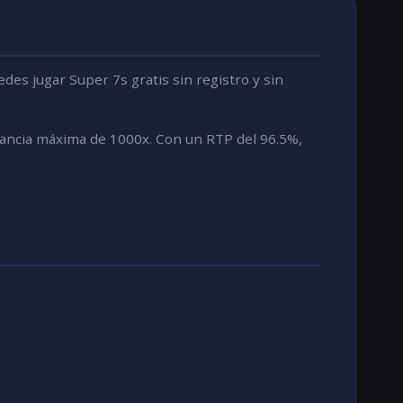
s jugar Super 7s gratis sin registro y sin
anancia máxima de 1000x. Con un RTP del 96.5%,