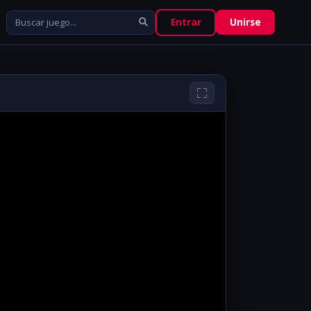
Entrar
Unirse
Buscar juego...