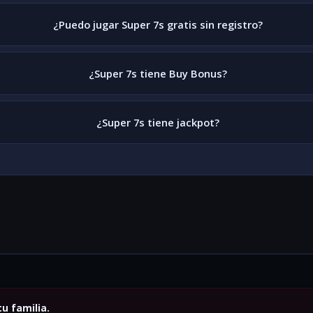
¿Puedo jugar Super 7s gratis sin registro?
¿Super 7s tiene Buy Bonus?
¿Super 7s tiene jackpot?
tu familia.