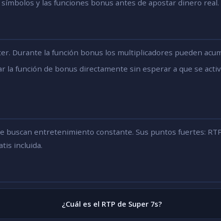
s símbolos y las funciones bonus antes de apostar dinero real.
ter. Durante la función bonus los multiplicadores pueden acu
r la función de bonus directamente sin esperar a que se active
 buscan entretenimiento constante. Sus puntos fuertes: RTP 
tis incluida.
¿Cuál es el RTP de Super 7s?