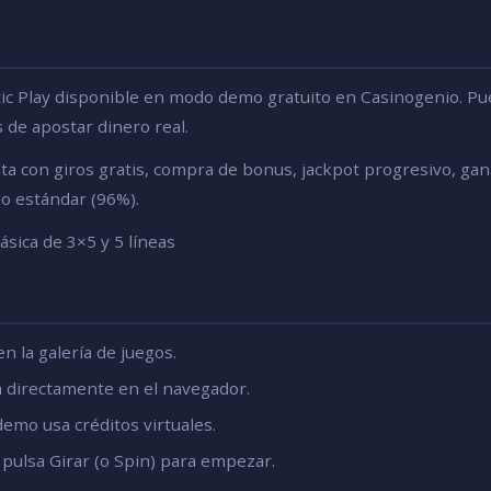
 Play disponible en modo demo gratuito en Casinogenio. Puede
 de apostar dinero real.
enta con giros gratis, compra de bonus, jackpot progresivo, g
o estándar (96%).
ásica de 3×5 y 5 líneas
n la galería de juegos.
ta directamente en el navegador.
emo usa créditos virtuales.
y pulsa Girar (o Spin) para empezar.