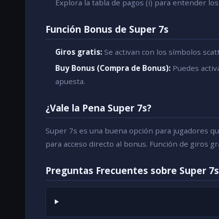
Explora la tabla de pagos (i) para entender lo
Función Bonus de Super 7s
Giros gratis:
Se activan con los símbolos scat
Buy Bonus (Compra de Bonus):
Puedes activa
apuesta.
¿Vale la Pena Super 7s?
Super 7s es una buena opción para jugadores que
para acceso directo al bonus. Función de giros gra
Preguntas Frecuentes sobre Super 7s