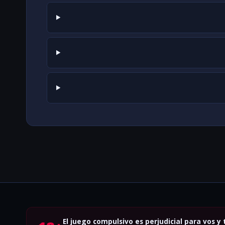
El juego compulsivo es perjudicial para vos y 