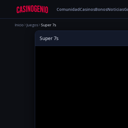
Comunidad
Casinos
Bonos
Noticias
G
Inicio
Juegos
Super 7s
Super 7s