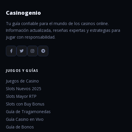
Casinogenio
Tu guía confiable para el mundo de los casinos online.
Información actualizada, reseñas expertas y estrategias para
jugar con responsabilidad.
JUEGOS Y GUÍAS
Juegos de Casino
Slots Nuevos 2025
Slots Mayor RTP
Slots con Buy Bonus
Guía de Tragamonedas
Guía Casino en Vivo
Guía de Bonos