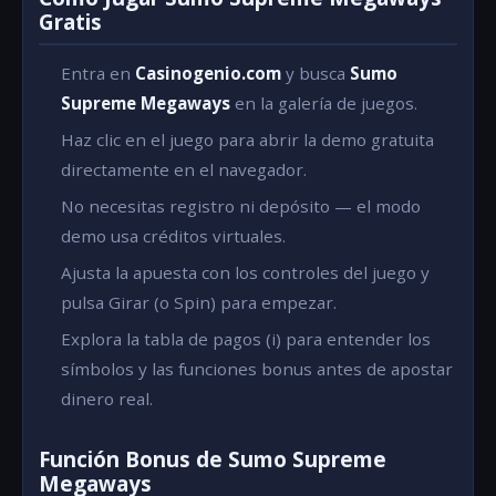
Gratis
Entra en
Casinogenio.com
y busca
Sumo
Supreme Megaways
en la galería de juegos.
Haz clic en el juego para abrir la demo gratuita
directamente en el navegador.
No necesitas registro ni depósito — el modo
demo usa créditos virtuales.
Ajusta la apuesta con los controles del juego y
pulsa Girar (o Spin) para empezar.
Explora la tabla de pagos (i) para entender los
símbolos y las funciones bonus antes de apostar
dinero real.
Función Bonus de Sumo Supreme
Megaways