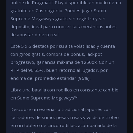
online de Pragmatic Play disponible en modo demo
gratuito en Casinogenio. Puedes jugar Sumo
Supreme Megaways gratis sin registro y sin
depósito, ideal para conocer sus mecánicas antes
de apostar dinero real.
Este 5 x 6 destaca por su alta volatilidad y cuenta
con giros gratis, compra de bonus, jackpot
progresivo, ganancia máxima de 12500x. Con un
RTP del 96.55%, buen retorno al jugador, por
encima del promedio estándar (96%).
Libra una batalla con rodillos en constante cambio
en Sumo Supreme Megaways™.
Descubre un escenario tradicional japonés con
luchadores de sumo, pesas rusas y wilds de trofeo
en un tablero de cinco rodillos, acompañado de la