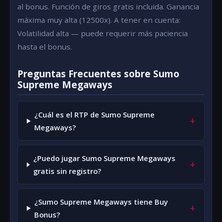
al bonus. Función de giros gratis incluida. Ganancia
máxima muy alta (12500x). A tener en cuenta:
Volatilidad alta — puede requerir más paciencia
hasta el bonus.
Preguntas Frecuentes sobre Sumo
Supreme Megaways
¿Cuál es el RTP de Sumo Supreme
Megaways?
¿Puedo jugar Sumo Supreme Megaways
gratis sin registro?
¿Sumo Supreme Megaways tiene Buy
Bonus?