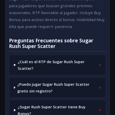
para jugadores que buscan grandes premios
ocasionales. RTP favorable al jugador. Incluye Buy
Bonus para acceso directo al bonus. Volatilidad Muy
Alta que puede requerir paciencia.
Preguntas Frecuentes sobre Sugar
Rush Super Scatter
¿Cuál es el RTP de Sugar Rush Super
Scatter?
¿Puedo jugar Sugar Rush Super Scatter
gratis sin registro?
¿Sugar Rush Super Scatter tiene Buy
Bonus?