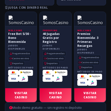
JUEGA CON DINERO REAL
WELCOME
FREESPINS
WELCOME
Free Bet S/30 -
40 Jugadas
Premios
Bono
Gratis por
Bienvenida: 3
Bienvenida
Registro
Primeras
Recargas
JUEGOS
JUEGOS
DISPONIBLES
DISPONIBLES
JUEGOS
DISPONIBLES
Tragamonedas
Tragamonedas
Tragamonedas
Casino en vivo
Casino en vivo
Casino en vivo
Deportes
Deportes
Deportes
MÉTODOS DE PAGO
MÉTODOS DE PAGO
MÉTODOS DE PAGO
VISITAR
VISITAR
VISITAR
CASINO
CASINO
CASINO
Modo demo gratuito — sin registro ni depósito