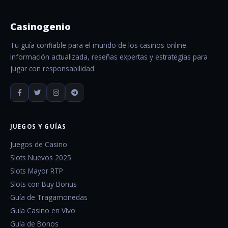
Casinogenio
Tu guía confiable para el mundo de los casinos online.
Información actualizada, reseñas expertas y estrategias para
jugar con responsabilidad.
JUEGOS Y GUÍAS
Juegos de Casino
Slots Nuevos 2025
Slots Mayor RTP
Slots con Buy Bonus
Guía de Tragamonedas
Guía Casino en Vivo
Guía de Bonos