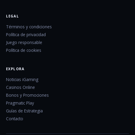
LEGAL
Términos y condiciones
Política de privacidad
Juego responsable
Política de cookies
EXPLORA
Noticias iGaming
Casinos Online
Bonos y Promociones
Pragmatic Play
Guías de Estrategia
Contacto