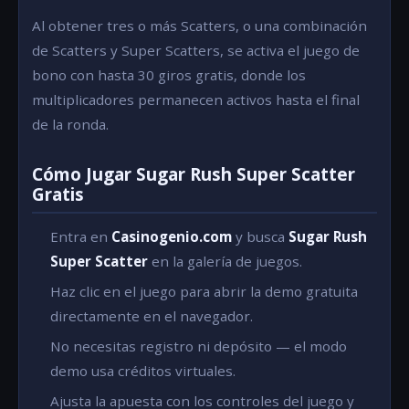
Al obtener tres o más Scatters, o una combinación
de Scatters y Super Scatters, se activa el juego de
bono con hasta 30 giros gratis, donde los
multiplicadores permanecen activos hasta el final
de la ronda.
Cómo Jugar Sugar Rush Super Scatter
Gratis
Entra en
Casinogenio.com
y busca
Sugar Rush
Super Scatter
en la galería de juegos.
Haz clic en el juego para abrir la demo gratuita
directamente en el navegador.
No necesitas registro ni depósito — el modo
demo usa créditos virtuales.
Ajusta la apuesta con los controles del juego y