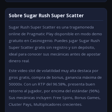
Sobre Sugar Rush Super Scatter
Sugar Rush Super Scatter es una tragamoneda
online de Pragmatic Play disponible en modo demo
gratuito en Casinogenio. Puedes jugar Sugar Rush
Super Scatter gratis sin registro y sin depósito,
ideal para conocer sus mecánicas antes de apostar
dinero real.
Este video slot de volatilidad muy alta destaca por
giros gratis, compra de bonus, ganancia máxima de
50000x. Con un RTP del 96.58%, presenta buen
retorno al jugador, por encima del estándar (96%).
Sus mecánicas incluyen: Free Spins, Bonus Games,
Cluster Pays, Multiplicadores crecientes.