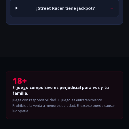
¿Street Racer tiene jackpot?
18+
El juego compulsivo es perjudicial para vos y tu
familia.
Juega con responsabilidad. El juego es entretenimiento.
Prohibida la venta a menores de edad. El exceso puede causar
ludopatía.