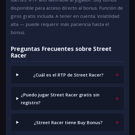
disponible para acceso directo al bonus. Función de
giros gratis incluida. A tener en cuenta: Volatilidad
alta — puede requerir más paciencia hasta el
bonus.
Preguntas Frecuentes sobre Street
Racer
¿Cuál es el RTP de Street Racer?
¿Puedo jugar Street Racer gratis sin
registro?
¿Street Racer tiene Buy Bonus?