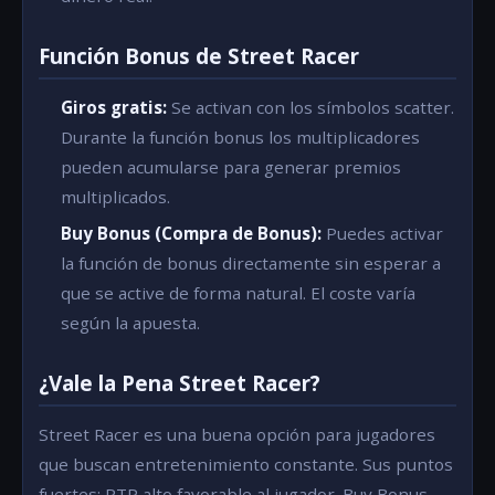
Función Bonus de Street Racer
Giros gratis:
Se activan con los símbolos scatter.
Durante la función bonus los multiplicadores
pueden acumularse para generar premios
multiplicados.
Buy Bonus (Compra de Bonus):
Puedes activar
la función de bonus directamente sin esperar a
que se active de forma natural. El coste varía
según la apuesta.
¿Vale la Pena Street Racer?
Street Racer es una buena opción para jugadores
que buscan entretenimiento constante. Sus puntos
fuertes: RTP alto favorable al jugador. Buy Bonus