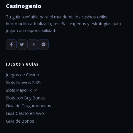
Casinogenio
Tu guía confiable para el mundo de los casinos online.
Información actualizada, reseñas expertas y estrategias para
jugar con responsabilidad.
JUEGOS Y GUÍAS
Juegos de Casino
Slots Nuevos 2025
Slots Mayor RTP
Slots con Buy Bonus
Guía de Tragamonedas
Guía Casino en Vivo
Guía de Bonos