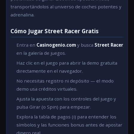
transportándolos al universo de coches potentes y
adrenalina.
Cómo Jugar Street Racer Gratis
Entra en
Casinogenio.com
y busca
Street Racer
en la galería de juegos.
Haz clic en el juego para abrir la demo gratuita
directamente en el navegador.
No necesitas registro ni depósito — el modo
demo usa créditos virtuales.
Ajusta la apuesta con los controles del juego y
pulsa Girar (o Spin) para empezar.
Explora la tabla de pagos (i) para entender los
símbolos y las funciones bonus antes de apostar
dinero real.