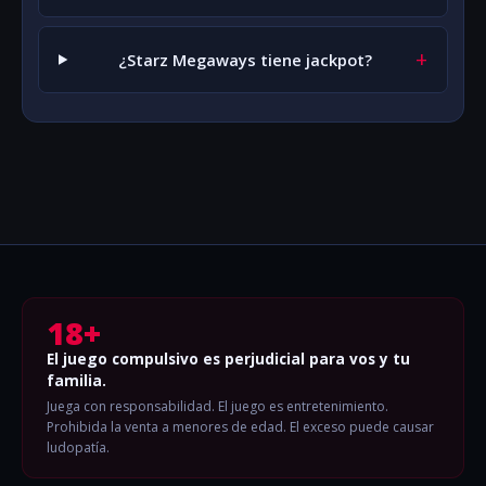
¿Starz Megaways tiene jackpot?
18+
El juego compulsivo es perjudicial para vos y tu
familia.
Juega con responsabilidad. El juego es entretenimiento.
Prohibida la venta a menores de edad. El exceso puede causar
ludopatía.