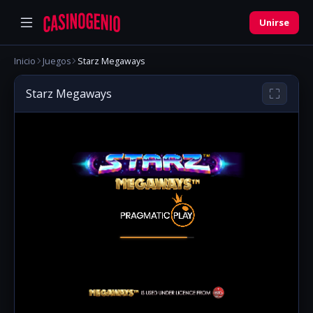
Unirse
Inicio
Juegos
Starz Megaways
Starz Megaways