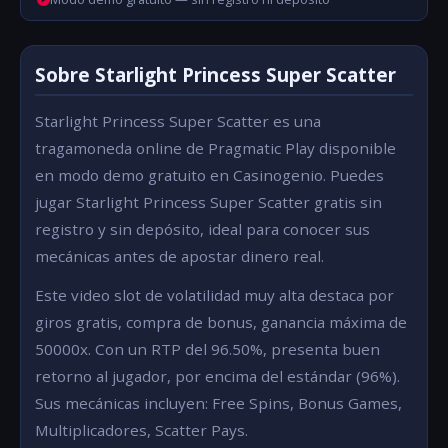
Sobre Starlight Princess Super Scatter
Starlight Princess Super Scatter es una
tragamoneda online de Pragmatic Play disponible
en modo demo gratuito en Casinogenio. Puedes
jugar Starlight Princess Super Scatter gratis sin
registro y sin depósito, ideal para conocer sus
mecánicas antes de apostar dinero real.
Este video slot de volatilidad muy alta destaca por
giros gratis, compra de bonus, ganancia máxima de
50000x. Con un RTP del 96.50%, presenta buen
retorno al jugador, por encima del estándar (96%).
Sus mecánicas incluyen: Free Spins, Bonus Games,
Multiplicadores, Scatter Pays.