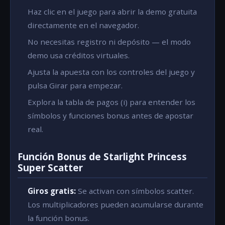
Haz clic en el juego para abrir la demo gratuita
directamente en el navegador.
No necesitas registro ni depósito — el modo
demo usa créditos virtuales.
Ajusta la apuesta con los controles del juego y
pulsa Girar para empezar.
Explora la tabla de pagos (i) para entender los
símbolos y funciones bonus antes de apostar
real.
Función Bonus de Starlight Princess
Super Scatter
Giros gratis:
Se activan con símbolos scatter.
Los multiplicadores pueden acumularse durante
la función bonus.