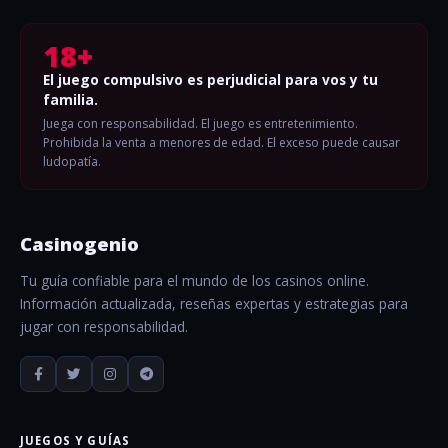
18+
El juego compulsivo es perjudicial para vos y tu
familia.
Juega con responsabilidad. El juego es entretenimiento.
Prohibida la venta a menores de edad. El exceso puede causar
ludopatía.
Casinogenio
Tu guía confiable para el mundo de los casinos online.
Información actualizada, reseñas expertas y estrategias para
jugar con responsabilidad.
JUEGOS Y GUÍAS