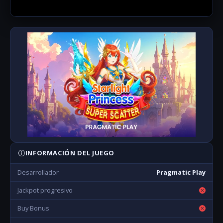
INFORMACIÓN DEL JUEGO
Desarrollador
Pragmatic Play
Jackpot progresivo
Buy Bonus