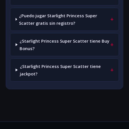
¿Puedo jugar Starlight Princess Super
Scatter gratis sin registro?
¿Starlight Princess Super Scatter tiene Buy
Bonus?
¿Starlight Princess Super Scatter tiene
jackpot?