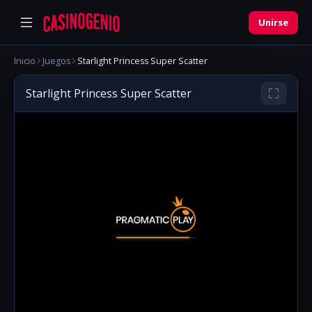
Unirse
Inicio
Juegos
Starlight Princess Super Scatter
Starlight Princess Super Scatter