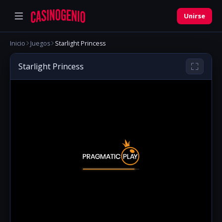
Unirse
Inicio
Juegos
Starlight Princess
Starlight Princess