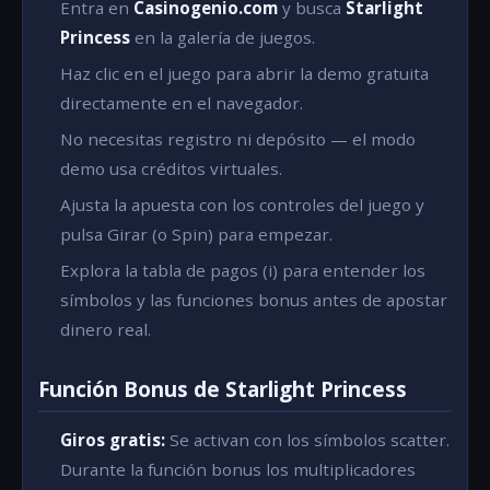
Entra en
Casinogenio.com
y busca
Starlight
Princess
en la galería de juegos.
Haz clic en el juego para abrir la demo gratuita
directamente en el navegador.
No necesitas registro ni depósito — el modo
demo usa créditos virtuales.
Ajusta la apuesta con los controles del juego y
pulsa Girar (o Spin) para empezar.
Explora la tabla de pagos (i) para entender los
símbolos y las funciones bonus antes de apostar
dinero real.
Función Bonus de Starlight Princess
Giros gratis:
Se activan con los símbolos scatter.
Durante la función bonus los multiplicadores