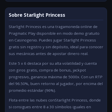
Sobre Starlight Princess
Starlight Princess es una tragamoneda online de
Pragmatic Play disponible en modo demo gratuito
en Casinogenio. Puedes jugar Starlight Princess
gratis sin registro y sin depósito, ideal para conocer
sus mecánicas antes de apostar dinero real.
Este 5 x 6 destaca por su alta volatilidad y cuenta
con giros gratis, compra de bonus, jackpot
progresivo, ganancia máxima de 5000x. Con un RTP
del 96.50%, buen retorno al jugador, por encima del
promedio estándar (96%).
Flota entre las nubes conStarlight Princess, donde
si consigues entre 8 a 30 símbolos iguales en