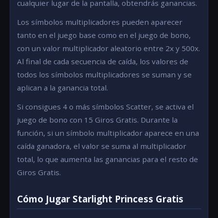
cualquier lugar de la pantalla, obtendrás ganancias.
Los símbolos multiplicadores pueden aparecer
tanto en el juego base como en el juego de bono,
con un valor multiplicador aleatorio entre 2x y 500x.
Al final de cada secuencia de caída, los valores de
todos los símbolos multiplicadores se suman y se
aplican a la ganancia total.
Si consigues 4 o más símbolos Scatter, se activa el
juego de bono con 15 Giros Gratis. Durante la
función, si un símbolo multiplicador aparece en una
caída ganadora, el valor se suma al multiplicador
total, lo que aumenta las ganancias para el resto de
Giros Gratis.
Cómo Jugar Starlight Princess Gratis