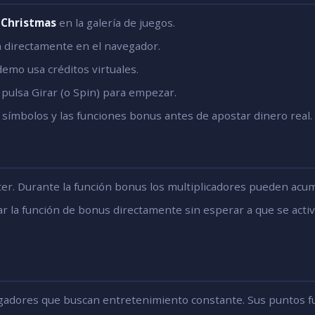
 Christmas
en la galería de juegos.
ta directamente en el navegador.
emo usa créditos virtuales.
y pulsa Girar (o Spin) para empezar.
s símbolos y las funciones bonus antes de apostar dinero real.
ter. Durante la función bonus los multiplicadores pueden acu
r la función de bonus directamente sin esperar a que se active
gadores que buscan entretenimiento constante. Sus puntos fue