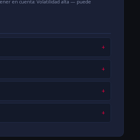
tener en cuenta: Volatilidad alta — puede