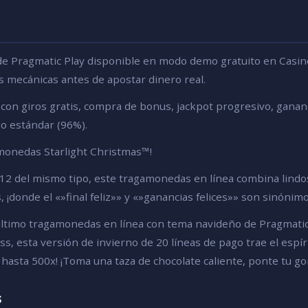
e Pragmatic Play disponible en modo demo gratuito en Casino
us mecánicas antes de apostar dinero real.
nta con giros gratis, compra de bonus, jackpot progresivo, gan
o estándar (96%).
gamonedas Starlight Christmas™!
2 del mismo tipo, este tragamonedas en línea combina lindo
¡donde el «»final feliz»» y «»ganancias felices»» son sinónimo
el último tragamonedas en línea con tema navideño de Pragmati
 esta versión de invierno de 20 líneas de pago trae el espíritu
e hasta 500x! ¡Toma una taza de chocolate caliente, ponte tu g
s