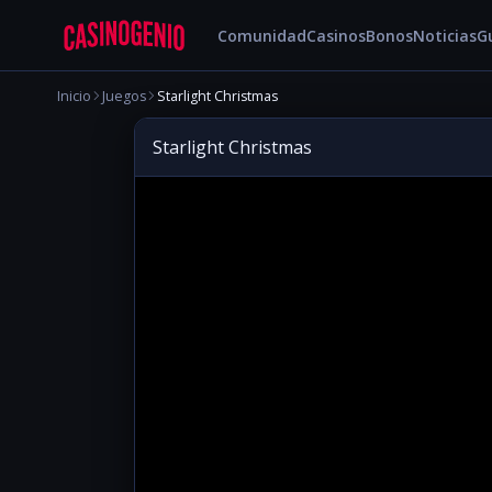
Comunidad
Casinos
Bonos
Noticias
G
Inicio
Juegos
Starlight Christmas
Starlight Christmas