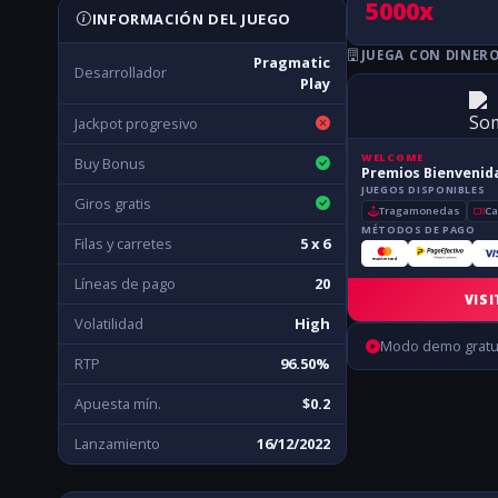
5000x
INFORMACIÓN DEL JUEGO
JUEGA CON DINERO
Pragmatic
Desarrollador
Play
Jackpot progresivo
WELCOME
Buy Bonus
Premios Bienvenid
JUEGOS DISPONIBLES
Giros gratis
Tragamonedas
Ca
MÉTODOS DE PAGO
Filas y carretes
5 x 6
Líneas de pago
20
VIS
Volatilidad
High
Modo demo gratuit
RTP
96.50%
Apuesta mín.
$0.2
Lanzamiento
16/12/2022