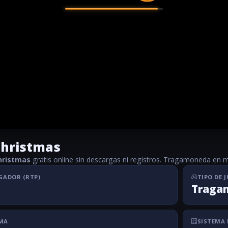
Christmas
hristmas
gratis online sin descargas ni registros. Tragamoneda e
GADOR (RTP)
TIPO DE 
Traga
MA
SISTEMA 