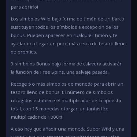
para abrirlo!
Los símbolos Wild bajo forma de timón de un barco
sustituyen todos los símbolos a excepción de los
bonus. Pueden aparecer en cualquier timón y te
ayudarán a llegar un poco más cerca de tesoro lleno
de premios.
3 símbolos Bonus bajo forma de calavera activarán
la función de Free Spins, una salvaje pasada!
Recoge 5 o más símbolos de moneda para abrir un
tesoro lleno de bonus. El número de símbolos
recogidos establece el multiplicador de la apuesta
total, con 15 monedas otorgan un fantástico
multiplicador de 1000x!
A eso hay que añadir una moneda Super Wild y una