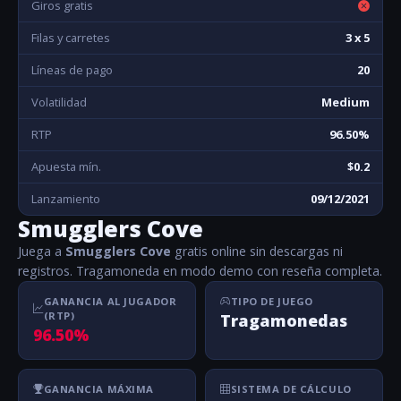
Giros gratis
Filas y carretes
3 x 5
Líneas de pago
20
Volatilidad
Medium
RTP
96.50%
Apuesta mín.
$0.2
Lanzamiento
09/12/2021
Smugglers Cove
Juega a
Smugglers Cove
gratis online sin descargas ni
registros. Tragamoneda en modo demo con reseña completa.
GANANCIA AL JUGADOR
TIPO DE JUEGO
(RTP)
Tragamonedas
96.50%
GANANCIA MÁXIMA
SISTEMA DE CÁLCULO