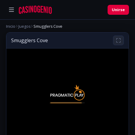
Unirse
Inicio
Juegos
Smugglers Cove
Smugglers Cove