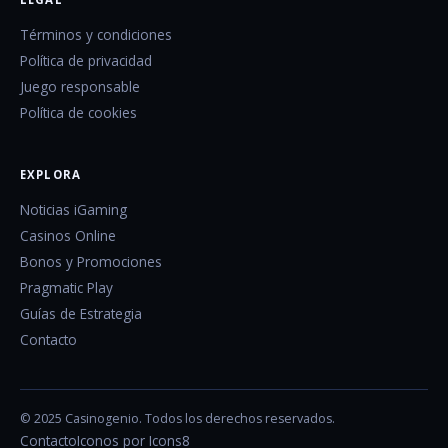
Términos y condiciones
Política de privacidad
Juego responsable
Política de cookies
EXPLORA
Noticias iGaming
Casinos Online
Bonos y Promociones
Pragmatic Play
Guías de Estrategia
Contacto
© 2025 Casinogenio. Todos los derechos reservados.
Contacto
Iconos por Icons8