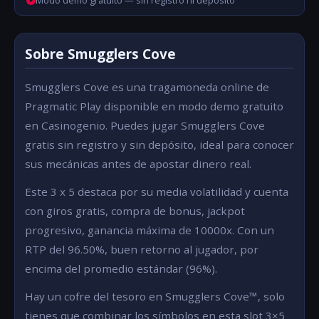
Modo demo gratuito — sin registro ni depósito
Sobre Smugglers Cove
Smugglers Cove es una tragamoneda online de
Pragmatic Play disponible en modo demo gratuito
en Casinogenio. Puedes jugar Smugglers Cove
gratis sin registro y sin depósito, ideal para conocer
sus mecánicas antes de apostar dinero real.
Este 3 x 5 destaca por su media volatilidad y cuenta
con giros gratis, compra de bonus, jackpot
progresivo, ganancia máxima de 10000x. Con un
RTP del 96.50%, buen retorno al jugador, por
encima del promedio estándar (96%).
Hay un cofre del tesoro en Smugglers Cove™, solo
tienes que combinar los símbolos en esta slot 3×5