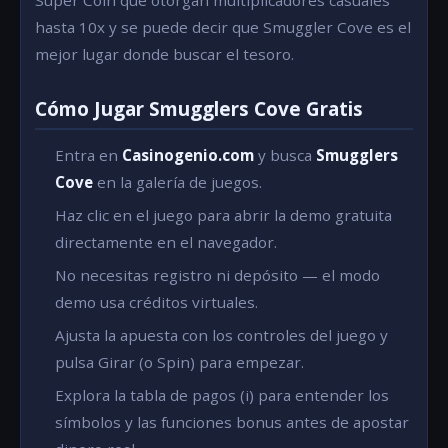
Super Coin que otorgan multiplicadores casuales
hasta 10x y se puede decir que Smuggler Cove es el
mejor lugar donde buscar el tesoro.
Cómo Jugar Smugglers Cove Gratis
Entra en
Casinogenio.com
y busca
Smugglers
Cove
en la galería de juegos.
Haz clic en el juego para abrir la demo gratuita
directamente en el navegador.
No necesitas registro ni depósito — el modo
demo usa créditos virtuales.
Ajusta la apuesta con los controles del juego y
pulsa Girar (o Spin) para empezar.
Explora la tabla de pagos (i) para entender los
símbolos y las funciones bonus antes de apostar