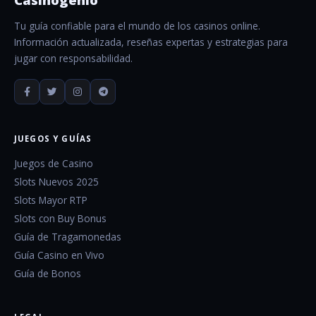
Tu guía confiable para el mundo de los casinos online.
Información actualizada, reseñas expertas y estrategias para
jugar con responsabilidad.
JUEGOS Y GUÍAS
Juegos de Casino
Slots Nuevos 2025
Slots Mayor RTP
Slots con Buy Bonus
Guía de Tragamonedas
Guía Casino en Vivo
Guía de Bonos