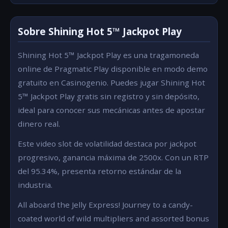
Sobre Shining Hot 5™ Jackpot Play
Shining Hot 5™ Jackpot Play es una tragamoneda
online de Pragmatic Play disponible en modo demo
gratuito en Casinogenio. Puedes jugar Shining Hot
5™ Jackpot Play gratis sin registro y sin depósito,
ideal para conocer sus mecánicas antes de apostar
dinero real.
Este video slot de volatilidad destaca por jackpot
progresivo, ganancia máxima de 2500x. Con un RTP
del 95.34%, presenta retorno estándar de la
industria.
All aboard the Jelly Express! Journey to a candy-
coated world of wild multipliers and assorted bonus