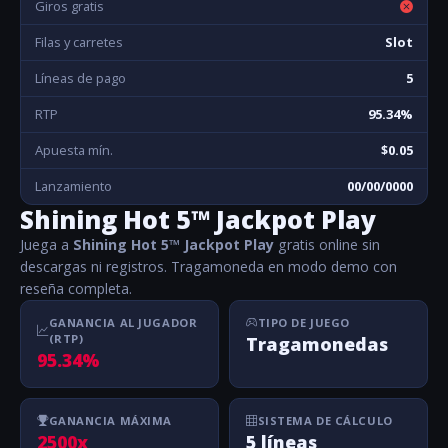
Giros gratis
Filas y carretes
Slot
Líneas de pago
5
RTP
95.34%
Apuesta mín.
$0.05
Lanzamiento
00/00/0000
Shining Hot 5™ Jackpot Play
Juega a
Shining Hot 5™ Jackpot Play
gratis online sin
descargas ni registros. Tragamoneda en modo demo con
reseña completa.
GANANCIA AL JUGADOR
TIPO DE JUEGO
(RTP)
Tragamonedas
95.34%
GANANCIA MÁXIMA
SISTEMA DE CÁLCULO
2500x
5 líneas