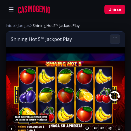
Unirse
Inicio
Juegos
Shining Hot 5™ Jackpot Play
Shining Hot 5™ Jackpot Play