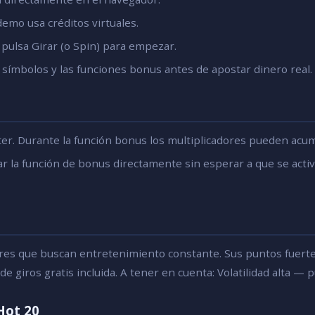
emo usa créditos virtuales.
y pulsa Girar (o Spin) para empezar.
s símbolos y las funciones bonus antes de apostar dinero real.
ter. Durante la función bonus los multiplicadores pueden acu
r la función de bonus directamente sin esperar a que se active
es que buscan entretenimiento constante. Sus puntos fuertes
de giros gratis incluida. A tener en cuenta: Volatilidad alta —
Hot 20