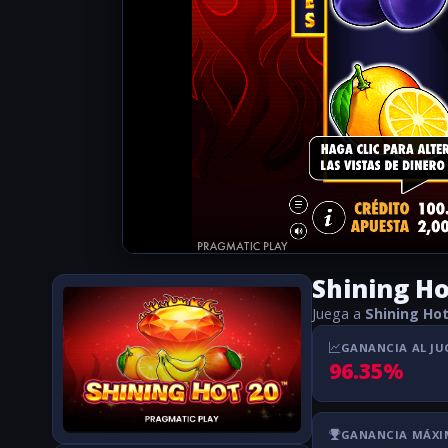
Shining Ho
Juega a
Shining Hot
GANANCIA AL JU
96.35%
GANANCIA MÁXI