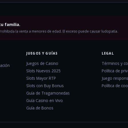
tu familia.
 Prohibida la venta a menores de edad. El exceso puede causar ludopatía.
JUEGOS Y GUÍAS
LEGAL
Juegos de Casino
Términos y co
mación
Slots Nuevos 2025
Política de pri
Slots Mayor RTP
Juego respons
Slots con Buy Bonus
Política de co
Guía de Tragamonedas
Guía Casino en Vivo
Guía de Bonos