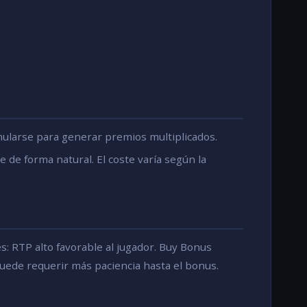
mularse para generar premios multiplicados.
 de forma natural. El coste varía según la
: RTP alto favorable al jugador. Buy Bonus
 puede requerir más paciencia hasta el bonus.