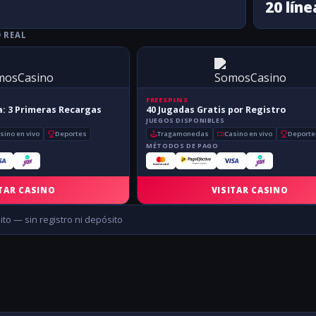
20 líne
 REAL
FREESPINS
a: 3 Primeras Recargas
40 Jugadas Gratis por Registro
JUEGOS DISPONIBLES
sino en vivo
Deportes
Tragamonedas
Casino en vivo
Deporte
MÉTODOS DE PAGO
ITAR CASINO
VISITAR CASINO
o — sin registro ni depósito