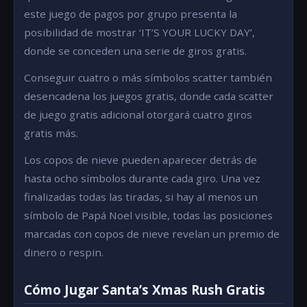
este juego de pagos por grupo presenta la
posibilidad de mostrar ‘IT’S YOUR LUCKY DAY’,
donde se conceden una serie de giros gratis.
Conseguir cuatro o más símbolos scatter también
desencadena los juegos gratis, donde cada scatter
de juego gratis adicional otorgará cuatro giros
gratis más.
Los copos de nieve pueden aparecer detrás de
hasta ocho símbolos durante cada giro. Una vez
finalizadas todas las tiradas, si hay al menos un
símbolo de Papá Noel visible, todas las posiciones
marcadas con copos de nieve revelan un premio de
dinero o respin.
Cómo Jugar Santa’s Xmas Rush Gratis