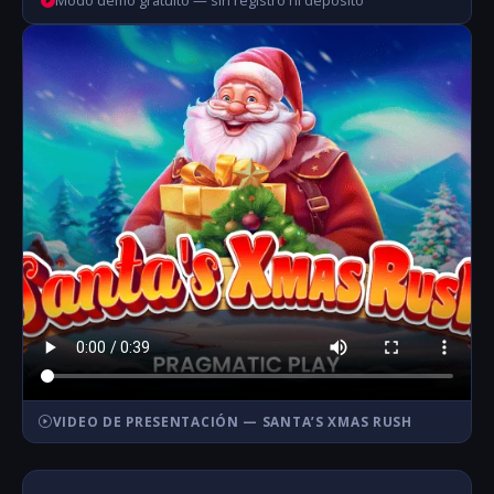
Modo demo gratuito — sin registro ni depósito
VIDEO DE PRESENTACIÓN — SANTA’S XMAS RUSH