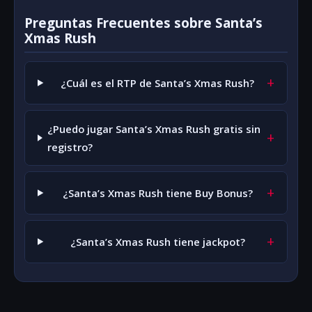
Preguntas Frecuentes sobre Santa’s
Xmas Rush
¿Cuál es el RTP de Santa’s Xmas Rush?
¿Puedo jugar Santa’s Xmas Rush gratis sin
registro?
¿Santa’s Xmas Rush tiene Buy Bonus?
¿Santa’s Xmas Rush tiene jackpot?