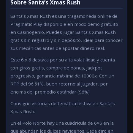
Sobre Santa’s Xmas Rush
Santa’s Xmas Rush es una tragamoneda online de
Pragmatic Play disponible en modo demo gratuito
en Casinogenio. Puedes jugar Santa’s Xmas Rush
gratis sin registro y sin depósito, ideal para conocer
sus mecánicas antes de apostar dinero real.
Este 6 x 6 destaca por su alta volatilidad y cuenta
con giros gratis, compra de bonus, jackpot
progresivo, ganancia máxima de 10000x. Con un
RTP del 96.51%, buen retorno al jugador, por
encima del promedio estándar (96%).
Consigue victorias de temática festiva en Santa’s
Xmas Rush.
En el Polo Norte hay una cuadrícula de 6×6 en la
que abundan los dulces navideños. Cada giro en