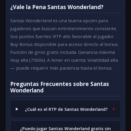
¿Vale la Pena Santas Wonderland?
Santas Wonderland es una buena opción para
jugadores que buscan entretenimiento constante.
Sus puntos fuertes: RTP alto favorable al jugador.
Buy Bonus disponible para acceso directo al bonus.
Función de giros gratis incluida. Ganancia máxima
muy alta (7500x). A tener en cuenta: Volatilidad alta
— puede requerir más paciencia hasta el bonus.
Preguntas Frecuentes sobre Santas
Wonderland
¿Cuál es el RTP de Santas Wonderland?
¿Puedo jugar Santas Wonderland gratis sin