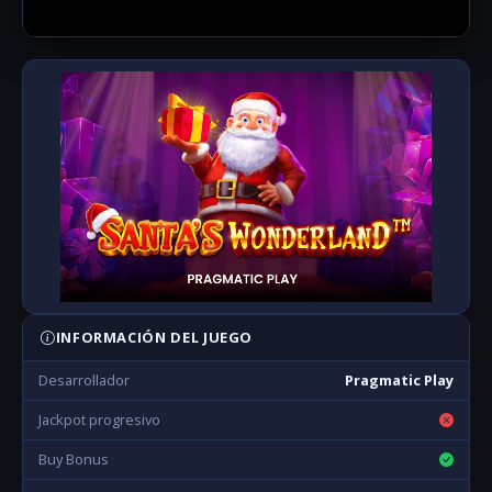
INFORMACIÓN DEL JUEGO
Desarrollador
Pragmatic Play
Jackpot progresivo
Buy Bonus