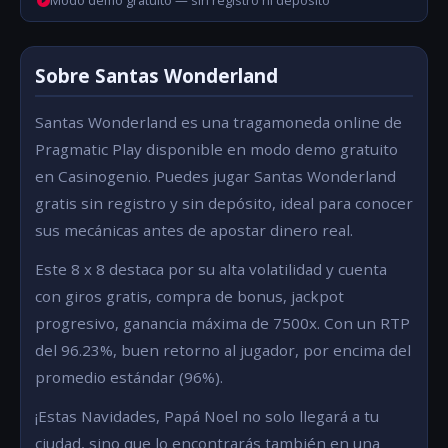
Modo demo gratuito — sin registro ni depósito
Sobre Santas Wonderland
Santas Wonderland es una tragamoneda online de
Pragmatic Play disponible en modo demo gratuito
en Casinogenio. Puedes jugar Santas Wonderland
gratis sin registro y sin depósito, ideal para conocer
sus mecánicas antes de apostar dinero real.
Este 8 x 8 destaca por su alta volatilidad y cuenta
con giros gratis, compra de bonus, jackpot
progresivo, ganancia máxima de 7500x. Con un RTP
del 96.23%, buen retorno al jugador, por encima del
promedio estándar (96%).
¡Estas Navidades, Papá Noel no solo llegará a tu
ciudad, sino que lo encontrarás también en una