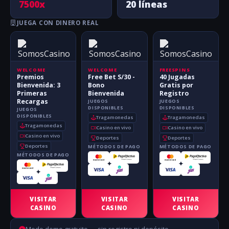
7500x
20 líneas
JUEGA CON DINERO REAL
WELCOME
WELCOME
FREESPINS
Premios
Free Bet S/30 -
40 Jugadas
Bienvenida: 3
Bono
Gratis por
Primeras
Bienvenida
Registro
Recargas
JUEGOS
JUEGOS
DISPONIBLES
DISPONIBLES
JUEGOS
DISPONIBLES
Tragamonedas
Tragamonedas
Tragamonedas
Casino en vivo
Casino en vivo
Casino en vivo
Deportes
Deportes
Deportes
MÉTODOS DE PAGO
MÉTODOS DE PAGO
MÉTODOS DE PAGO
VISITAR
VISITAR
VISITAR
CASINO
CASINO
CASINO