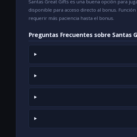
Santas Great Gifts es una buena opción para jug
disponible para acceso directo al bonus. Función 
requerir más paciencia hasta el bonus.
Preguntas Frecuentes sobre Santas G