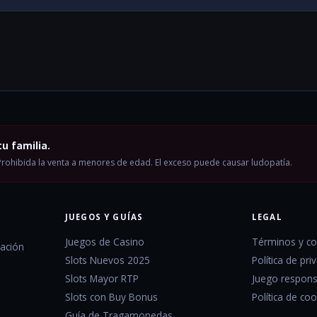
tu familia.
 Prohibida la venta a menores de edad. El exceso puede causar ludopatía.
JUEGOS Y GUÍAS
LEGAL
Juegos de Casino
Términos y co
mación
Slots Nuevos 2025
Política de pri
Slots Mayor RTP
Juego respons
Slots con Buy Bonus
Política de co
Guía de Tragamonedas