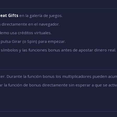
eat Gifts
en la galería de juegos.
ta directamente en el navegador.
emo usa créditos virtuales.
y pulsa Girar (o Spin) para empezar.
s símbolos y las funciones bonus antes de apostar dinero real.
ter. Durante la función bonus los multiplicadores pueden acu
r la función de bonus directamente sin esperar a que se active