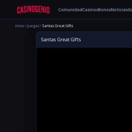
Comunidad
Casinos
Bonos
Noticias
G
Inicio
Juegos
Santas Great Gifts
Santas Great Gifts