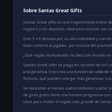
Sobre Santas Great Gifts
Santas Great Gifts es una tragamoneda online de
registro y sin depósito, ideal para conocer sus m
Este 5 x 6 destaca por su alta volatilidad y cue
buen retorno al jugador, por encima del promedi
¿Qué regalo multiplicador te dará San Nicolás en 
Santa’s Great Gifts se juega en carretes de 6×5 
una ganancia. Esto crea una función de caída de
festivos, que pueden otorgar más ganancias. Los
Se necesitan al menos cuatro símbolos scatter pa
de giros gratis tiene una función progresiva con
clave para recibir el regalo más grande de Santa