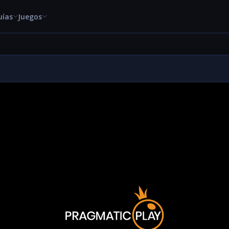
uías
Juegos