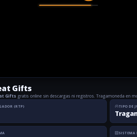
at Gifts
at Gifts
gratis online sin descargas ni registros. Tragamoneda en
GADOR (RTP)
TIPO DE 
Traga
MA
SISTEMA 