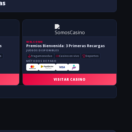
as
WELCOME
s
Premios Bienvenida: 3 Primeras Recargas
JUEGOS DISPONIBLES
s
Tragamonedas
Casino en vivo
Deportes
MÉTODOS DE PAGO
VISITAR CASINO