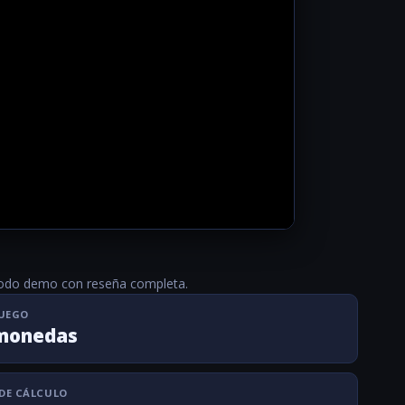
 modo demo con reseña completa.
JUEGO
monedas
DE CÁLCULO