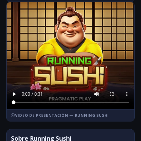
VIDEO DE PRESENTACIÓN — RUNNING SUSHI
Sobre Running Sushi