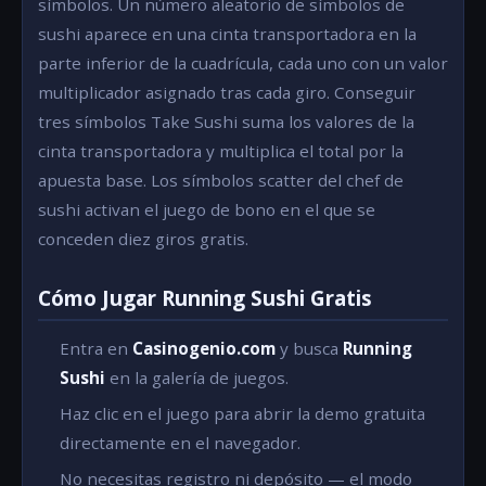
símbolos. Un número aleatorio de símbolos de
sushi aparece en una cinta transportadora en la
parte inferior de la cuadrícula, cada uno con un valor
multiplicador asignado tras cada giro. Conseguir
tres símbolos Take Sushi suma los valores de la
cinta transportadora y multiplica el total por la
apuesta base. Los símbolos scatter del chef de
sushi activan el juego de bono en el que se
conceden diez giros gratis.
Cómo Jugar Running Sushi Gratis
Entra en
Casinogenio.com
y busca
Running
Sushi
en la galería de juegos.
Haz clic en el juego para abrir la demo gratuita
directamente en el navegador.
No necesitas registro ni depósito — el modo