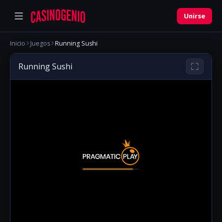
Unirse
Inicio
Juegos
Running Sushi
Running Sushi