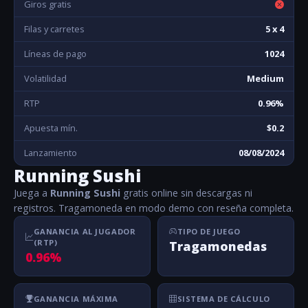
Giros gratis
Filas y carretes
5 x 4
Líneas de pago
1024
Volatilidad
Medium
RTP
0.96%
Apuesta mín.
$0.2
Lanzamiento
08/08/2024
Running Sushi
Juega a
Running Sushi
gratis online sin descargas ni
registros. Tragamoneda en modo demo con reseña completa.
GANANCIA AL JUGADOR
TIPO DE JUEGO
(RTP)
Tragamonedas
0.96%
GANANCIA MÁXIMA
SISTEMA DE CÁLCULO