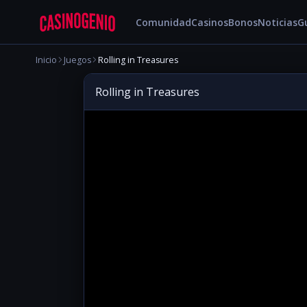
Comunidad
Casinos
Bonos
Noticias
G
Inicio
Juegos
Rolling in Treasures
Rolling in Treasures