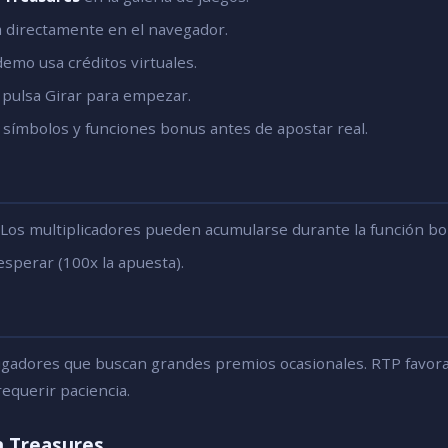
ta directamente en el navegador.
emo usa créditos virtuales.
y pulsa Girar para empezar.
s símbolos y funciones bonus antes de apostar real.
s
 Los multiplicadores pueden acumularse durante la función bo
esperar (100x la apuesta).
ugadores que buscan grandes premios ocasionales. RTP favorab
requerir paciencia.
n Treasures