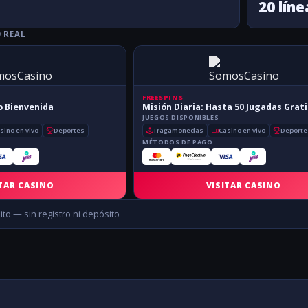
20 líne
 REAL
FREESPINS
no Bienvenida
Misión Diaria: Hasta 50 Jugadas Grati
JUEGOS DISPONIBLES
sino en vivo
Deportes
Tragamonedas
Casino en vivo
Deporte
MÉTODOS DE PAGO
ITAR CASINO
VISITAR CASINO
o — sin registro ni depósito