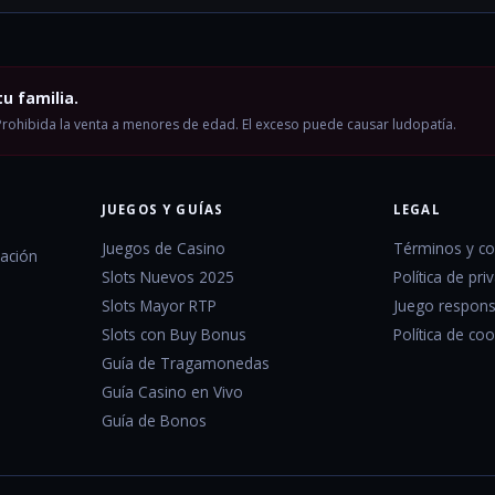
tu familia.
 Prohibida la venta a menores de edad. El exceso puede causar ludopatía.
JUEGOS Y GUÍAS
LEGAL
Juegos de Casino
Términos y co
mación
Slots Nuevos 2025
Política de pri
Slots Mayor RTP
Juego respons
Slots con Buy Bonus
Política de co
Guía de Tragamonedas
Guía Casino en Vivo
Guía de Bonos