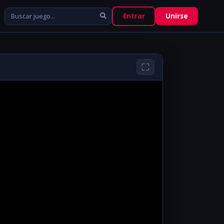
Entrar
Unirse
Buscar juego...