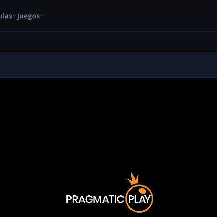
uías
Juegos