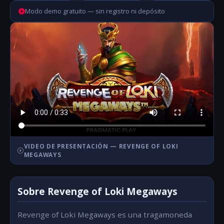
Modo demo gratuito — sin registro ni depósito
VIDEO DE PRESENTACIÓN — REVENGE OF LOKI
MEGAWAYS
Sobre Revenge of Loki Megaways
Revenge of Loki Megaways es una tragamoneda