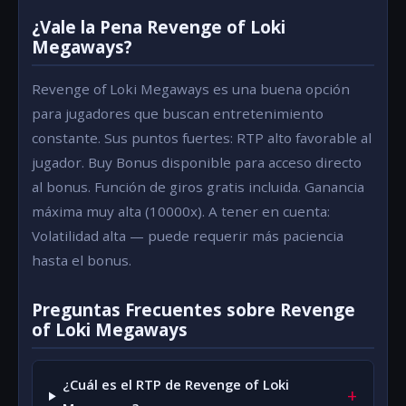
¿Vale la Pena Revenge of Loki
Megaways?
Revenge of Loki Megaways es una buena opción
para jugadores que buscan entretenimiento
constante. Sus puntos fuertes: RTP alto favorable al
jugador. Buy Bonus disponible para acceso directo
al bonus. Función de giros gratis incluida. Ganancia
máxima muy alta (10000x). A tener en cuenta:
Volatilidad alta — puede requerir más paciencia
hasta el bonus.
Preguntas Frecuentes sobre Revenge
of Loki Megaways
¿Cuál es el RTP de Revenge of Loki