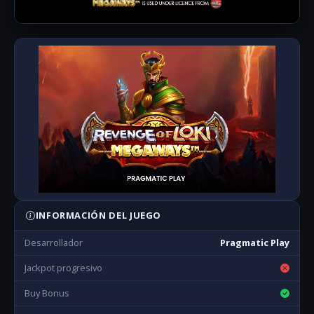
INFORMACIÓN DEL JUEGO
Desarrollador
Pragmatic Play
Jackpot progresivo
Buy Bonus