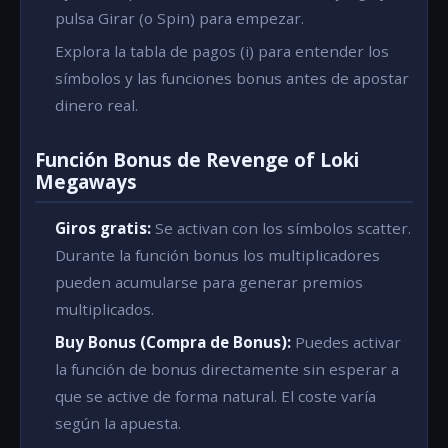
pulsa Girar (o Spin) para empezar.
Explora la tabla de pagos (i) para entender los
símbolos y las funciones bonus antes de apostar
dinero real.
Función Bonus de Revenge of Loki
Megaways
Giros gratis:
Se activan con los símbolos scatter.
Durante la función bonus los multiplicadores
pueden acumularse para generar premios
multiplicados.
Buy Bonus (Compra de Bonus):
Puedes activar
la función de bonus directamente sin esperar a
que se active de forma natural. El coste varía
según la apuesta.